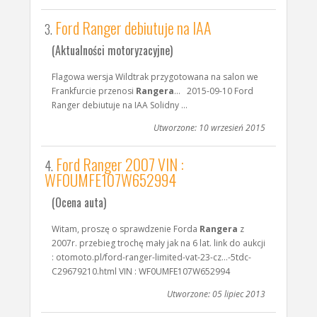
Ford Ranger debiutuje na IAA
3.
(Aktualności motoryzacyjne)
Flagowa wersja Wildtrak przygotowana na salon we
Frankfurcie przenosi
Rangera
... 2015-09-10 Ford
Ranger debiutuje na IAA Solidny ...
Utworzone: 10 wrzesień 2015
Ford Ranger 2007 VIN :
4.
WF0UMFE107W652994
(Ocena auta)
Witam, proszę o sprawdzenie Forda
Rangera
z
2007r. przebieg trochę mały jak na 6 lat. link do aukcji
: otomoto.pl/ford-ranger-limited-vat-23-cz...-5tdc-
C29679210.html VIN : WF0UMFE107W652994
Utworzone: 05 lipiec 2013