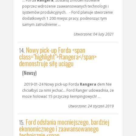
... Forda
Rangera
, zostaną zmodernizowane
poprzez wdrożenie zaawansowanych technologii i
systemów produkcyjnych. - Ford planuje stworzenie
dodatkowych 1 200 miejsc pracy, podnosząc tym
samym zatrudnienie ...
Utworzone: 04 luty 2021
Nowy pick-up Forda <span
14.
class="highlight">Rangera</span>
demonstruje siłę uciągu
(Newsy)
2019-01-24 Nowy pick-up Forda
Rangera
dem Nie
chciałbyś za nimi jechać... Ford Ranger udowadnia, że
może holować 15 przyczep kempingowych! ...
Utworzone: 24 styczeń 2019
Ford odsłania mocniejszego, bardziej
15.
ekonomicznego i zaawansowanego
technicznie <span