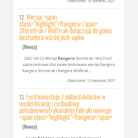
Utworzone: 16 czerwiec 2021
Wersje <span
12.
class="highlight">Rangera</span>
Stormtrak i Wolftrak dołączają do gamy
bestselera wśród pick-upów
(Newsy)
2021-04-12 Wersje
Rangera
Stormtrak i Wol Ford
zaprezentował dziś nowe limitowane wersje Rangera:
Rangera Stormtrak i Rangera Wolftrak ...
Utworzone: 12 kwiecień 2021
Ford inwestuje 1 miliard dolarów w
13.
modernizację i rozbudowę
południowoafrykańskiej fabryki nowego
<span class="highlight">Rangera</span>
(Newsy)