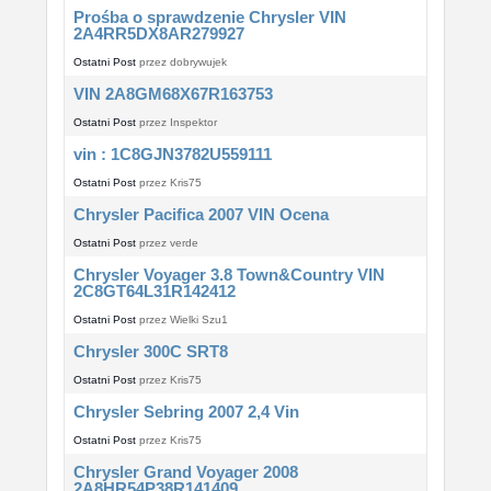
Prośba o sprawdzenie Chrysler VIN
2A4RR5DX8AR279927
Ostatni Post
przez
dobrywujek
VIN 2A8GM68X67R163753
Ostatni Post
przez
Inspektor
vin : 1C8GJN3782U559111
Ostatni Post
przez
Kris75
Chrysler Pacifica 2007 VIN Ocena
Ostatni Post
przez
verde
Chrysler Voyager 3.8 Town&Country VIN
2C8GT64L31R142412
Ostatni Post
przez
Wielki Szu1
Chrysler 300C SRT8
Ostatni Post
przez
Kris75
Chrysler Sebring 2007 2,4 Vin
Ostatni Post
przez
Kris75
Chrysler Grand Voyager 2008
2A8HR54P38R141409