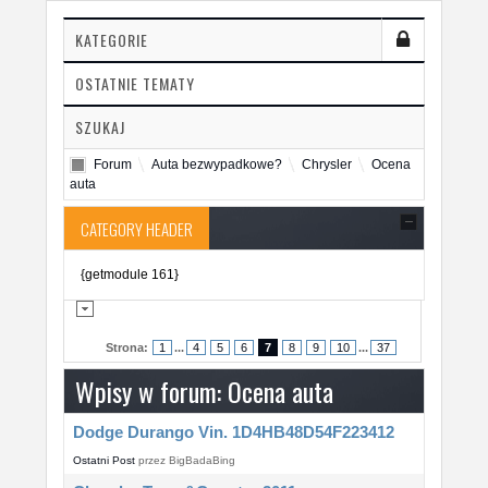
KATEGORIE
OSTATNIE TEMATY
SZUKAJ
Forum
Auta bezwypadkowe?
Chrysler
Ocena
auta
CATEGORY HEADER
{getmodule 161}
Strona:
1
...
4
5
6
7
8
9
10
...
37
Wpisy w forum: Ocena auta
Dodge Durango Vin. 1D4HB48D54F223412
Ostatni Post
przez
BigBadaBing