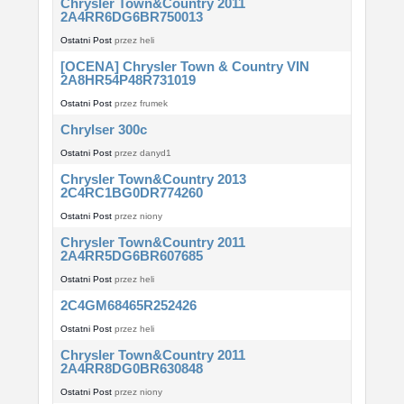
Chrysler Town&Country 2011
2A4RR6DG6BR750013
Ostatni Post
przez
heli
[OCENA] Chrysler Town & Country VIN
2A8HR54P48R731019
Ostatni Post
przez
frumek
Chrylser 300c
Ostatni Post
przez
danyd1
Chrysler Town&Country 2013
2C4RC1BG0DR774260
Ostatni Post
przez
niony
Chrysler Town&Country 2011
2A4RR5DG6BR607685
Ostatni Post
przez
heli
2C4GM68465R252426
Ostatni Post
przez
heli
Chrysler Town&Country 2011
2A4RR8DG0BR630848
Ostatni Post
przez
niony