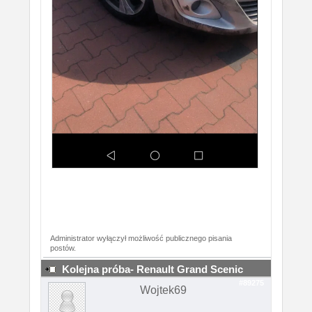
Administrator wyłączył możliwość publicznego pisania
postów.
Kolejna próba- Renault Grand Scenic
#89275
Wojtek69