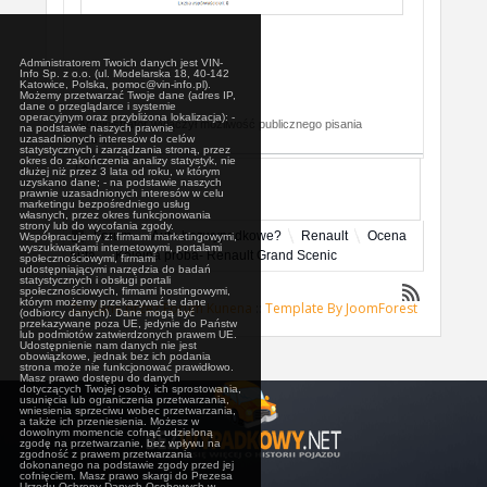
Administratorem Twoich danych jest VIN-
Info Sp. z o.o. (ul. Modelarska 18, 40-142
Katowice, Polska, pomoc@vin-info.pl).
Możemy przetwarzać Twoje dane (adres IP,
dane o przeglądarce i systemie
operacyjnym oraz przybliżona lokalizacja): -
Administrator wyłączył możliwość publicznego pisania
na podstawie naszych prawnie
uzasadnionych interesów do celów
postów.
statystycznych i zarządzania stroną, przez
okres do zakończenia analizy statystyk, nie
dłużej niż przez 3 lata od roku, w którym
uzyskano dane; - na podstawie naszych
prawnie uzasadnionych interesów w celu
marketingu bezpośredniego usług
własnych, przez okres funkcjonowania
strony lub do wycofania zgody.
Forum
Auta bezwypadkowe?
Renault
Ocena
Współpracujemy z: firmami marketingowymi,
wyszukiwarkami internetowymi, portalami
auta
Kolejna próba- Renault Grand Scenic
społecznościowymi, firmami
udostępniającymi narzędzia do badań
statystycznych i obsługi portali
społecznościowych, firmami hostingowymi,
którym możemy przekazywać te dane
Zasilane przez
Forum Kunena
::
Template By JoomForest
(odbiorcy danych). Dane mogą być
przekazywane poza UE, jedynie do Państw
lub podmiotów zatwierdzonych prawem UE.
Udostępnienie nam danych nie jest
obowiązkowe, jednak bez ich podania
strona może nie funkcjonować prawidłowo.
Masz prawo dostępu do danych
dotyczących Twojej osoby, ich sprostowania,
usunięcia lub ograniczenia przetwarzania,
wniesienia sprzeciwu wobec przetwarzania,
a także ich przeniesienia. Możesz w
dowolnym momencie cofnąć udzieloną
zgodę na przetwarzanie, bez wpływu na
zgodność z prawem przetwarzania
dokonanego na podstawie zgody przed jej
cofnięciem. Masz prawo skargi do Prezesa
Urzędu Ochrony Danych Osobowych w