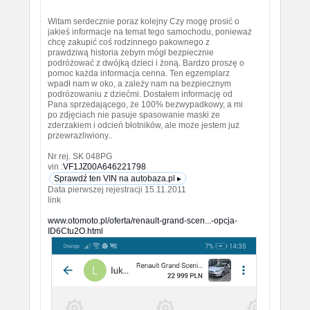
Witam serdecznie poraz kolejny Czy mogę prosić o
jakieś informacje na temat tego samochodu, ponieważ
chcę zakupić coś rodzinnego pakownego z
prawdziwą historia żebym mógł bezpiecznie
podróżować z dwójką dzieci i żoną. Bardzo proszę o
pomoc każda informacja cenna. Ten egzemplarz
wpadł nam w oko, a zależy nam na bezpiecznym
podrózowaniu z dziećmi. Dostałem informację od
Pana sprzedającego, że 100% bezwypadkowy, a mi
po zdjęciach nie pasuje spasowanie maski ze
zderzakiem i odcień błotników, ale może jestem już
przewrazliwiony..
Nr rej. SK 048PG
vin :
VF1JZ00A646221798
Sprawdź ten VIN na autobaza.pl ▸
Data pierwszej rejestracji 15.11.2011
link
www.otomoto.pl/oferta/renault-grand-scen...-opcja-
ID6Ctu2O.html