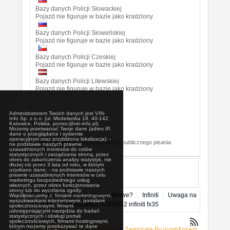
Bazy danych Policji Słowackiej
Pojazd nie figuruje w bazie jako kradziony
Bazy danych Policji Słoweńskiej
Pojazd nie figuruje w bazie jako kradziony
Bazy danych Policji Czeskiej
Pojazd nie figuruje w bazie jako kradziony
Bazy danych Policji Litewskiej
Pojazd nie figuruje w bazie jako kradziony
Administratorem Twoich danych jest VIN-
Info Sp. z o.o. (ul. Modelarska 18, 40-142
Katowice, Polska, pomoc@vin-info.pl).
Możemy przetwarzać Twoje dane (adres IP,
dane o przeglądarce i systemie
operacyjnym oraz przybliżona lokalizacja): -
Administrator wyłączył możliwość publicznego pisania
na podstawie naszych prawnie
uzasadnionych interesów do celów
postów.
statystycznych i zarządzania stroną, przez
okres do zakończenia analizy statystyk, nie
dłużej niż przez 3 lata od roku, w którym
uzyskano dane; - na podstawie naszych
prawnie uzasadnionych interesów w celu
marketingu bezpośredniego usług
własnych, przez okres funkcjonowania
strony lub do wycofania zgody.
Forum
Auta bezwypadkowe?
Infiniti
Uwaga na
Współpracujemy z: firmami marketingowymi,
wyszukiwarkami internetowymi, portalami
to auto
JNRAS08W27X200452 infiniti fx35
społecznościowymi, firmami
udostępniającymi narzędzia do badań
statystycznych i obsługi portali
społecznościowych, firmami hostingowymi,
którym możemy przekazywać te dane
Zasilane przez
Forum Kunena
::
Template By JoomForest