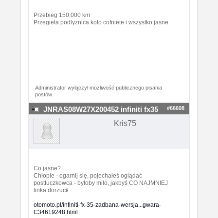
Przebieg 150.000 km
Przegieta podlyznica kolo cofniete i wszystko jasne
Administrator wyłączył możliwość publicznego pisania
postów.
#66608
JNRAS08W27X200452 infiniti fx35
Kris75
Co jasne?
Chłopie - ogarnij się, pojechałeś oglądać
postłuczkowca - byłoby miło, jakbyś CO NAJMNIEJ
linka dorzucił...
otomoto.pl/infiniti-fx-35-zadbana-wersja...gwara-
C34619248.html