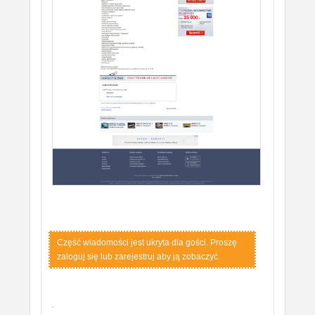
Część wiadomości jest ukryta dla gości. Proszę
zaloguj się lub zarejestruj aby ją zobaczyć.