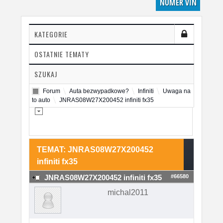
NUMER VIN
KATEGORIE
OSTATNIE TEMATY
SZUKAJ
Forum
Auta bezwypadkowe?
Infiniti
Uwaga na
to auto
JNRAS08W27X200452 infiniti fx35
TEMAT: JNRAS08W27X200452
infiniti fx35
#66580
JNRAS08W27X200452 infiniti fx35
michal2011