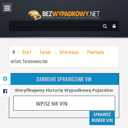
Start
Forum
Informacje
Powitania
witam forumowiczów
DARMOWE SPRAWDZENIE VIN
Weryfikujemy Historię Wypadkową Pojazdów
SPRAWDŹ
NUMER VIN