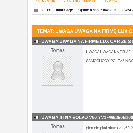
Forum
Informacje
Opinie o sprzedawcach
UWAGA
TEMAT: UWAGA UWAGA NA FIRMĘ LUX CA
UWAGA UWAGA NA FIRMĘ LUX CAR ZE STA
Tomas
UWAGA UWAGA NA FIRMĘ L
SAMOCHODY POLEASINGOWE
UWAGA !!! NA VOLVO V60 YV1FW5250B100
Tomas
otomoto.pl/oferta/volvo-v60-