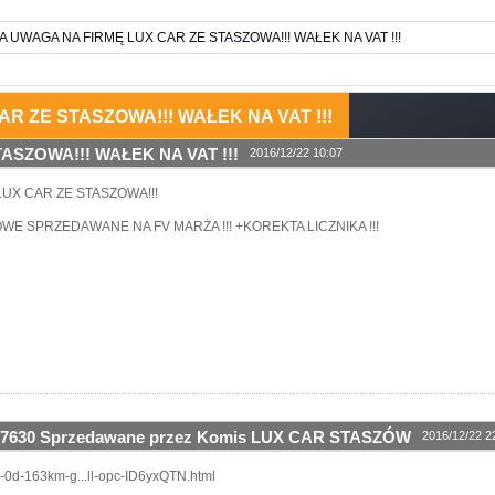
 UWAGA NA FIRMĘ LUX CAR ZE STASZOWA!!! WAŁEK NA VAT !!!
R ZE STASZOWA!!! WAŁEK NA VAT !!!
SZOWA!!! WAŁEK NA VAT !!!
2016/12/22 10:07
UX CAR ZE STASZOWA!!!
 SPRZEDAWANE NA FV MARŻA !!! +KOREKTA LICZNIKA !!!
7630 Sprzedawane przez Komis LUX CAR STASZÓW
2016/12/22 2
2-0d-163km-g...ll-opc-ID6yxQTN.html