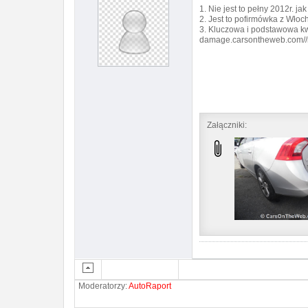
1. Nie jest to pełny 2012r. ja
2. Jest to pofirmówka z Wło
3. Kluczowa i podstawowa k
damage.carsontheweb.com//re
Załączniki:
Moderatorzy:
AutoRaport