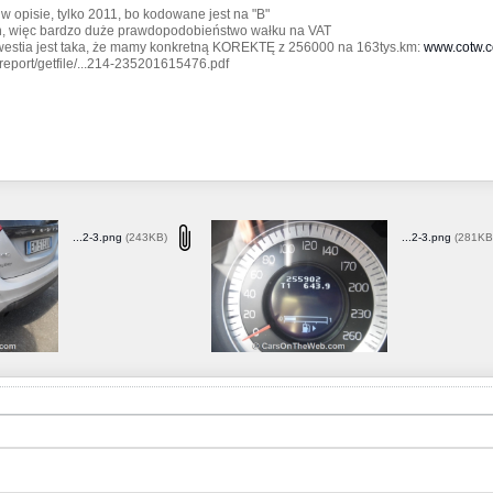
k w opisie, tylko 2011, bo kodowane jest na "B"
ch, więc bardzo duże prawdopodobieństwo wałku na VAT
westia jest taka, że mamy konkretną KOREKTĘ z 256000 na 163tys.km:
www.cotw.c
port/getfile/...214-235201615476.pdf
...2-3.png
(243KB)
...2-3.png
(281KB