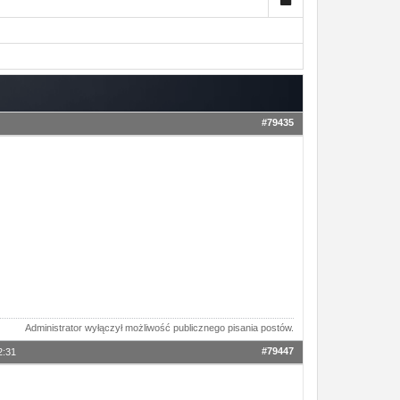
#79435
Administrator wyłączył możliwość publicznego pisania postów.
#79447
2:31