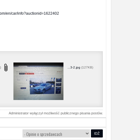
om/en/car/info?auctionid=1622402
)
...3-2.jpg
(127KB)
Administrator wyłączył możliwość publicznego pisania postów.