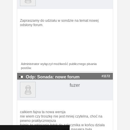
Zapraszamy do udziału w sondzie na temat nowej
odsłony forum.
Administrator wyłączył możliwość publicznego pisania
postów.
#1172
Odp: Sonada: nowe forum
fuzer
całkiem fajna ta nowa wersja
nie wiem czy troszkę nie jest mniej czytelna, choć na
pewno praktyczniejsza
fajnie że wklejanie fotek do załącznika w końcu działa
jak trzeba bo wcześniej to jakaś masakra była