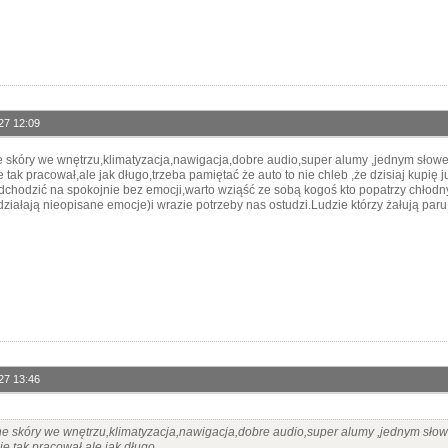
27 12:09
e skóry we wnętrzu,klimatyzacja,nawigacja,dobre audio,super alumy ,jednym słowe
e tak pracował,ale jak długo,trzeba pamiętać że auto to nie chleb ,że dzisiaj kupię j
dchodzić na spokojnie bez emocji,warto wziąść ze sobą kogoś kto popatrzy chłod
działają nieopisane emocje)i wrazie potrzeby nas ostudzi.Ludzie którzy żałują p
27 13:46
ne skóry we wnętrzu,klimatyzacja,nawigacja,dobre audio,super alumy ,jednym słow
ie tak pracował,ale jak długo