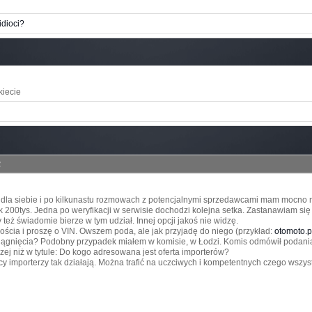
idioci?
kiecie
2
 dla siebie i po kilkunastu rozmowach z potencjalnymi sprzedawcami mam mocno m
 200tys. Jedna po weryfikacji w serwisie dochodzi kolejna setka. Zastanawiam się c
y też świadomie bierze w tym udział. Innej opcji jakoś nie widzę.
ścia i proszę o VIN. Owszem poda, ale jak przyjadę do niego (przykład:
otomoto.p
iągnięcia? Podobny przypadek miałem w komisie, w Łodzi. Komis odmówił podani
ej niż w tytule: Do kogo adresowana jest oferta importerów?
 importerzy tak działają. Można trafić na uczciwych i kompetentnych czego wszys