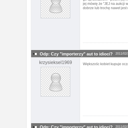
jej mówię że "JEJ na aukcji w
dobrze lub trochę nawet jest 
Odp: Czy "importerzy" aut to idioci?
2011/02/
krzysieksel1969
Większośc kobiet kupuje ocz
Odp: Czy "importerzy" aut to idioci?
2011/02/