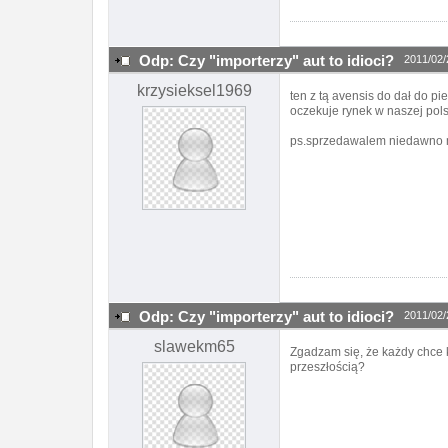
Odp: Czy "importerzy" aut to idioci?
2011/02/
krzysieksel1969
ten z tą avensis do dał do p
oczekuje rynek w naszej pols
ps.sprzedawalem niedawno mb1
Odp: Czy "importerzy" aut to idioci?
2011/02/
slawekm65
Zgadzam się, że każdy chce k
przeszłością?