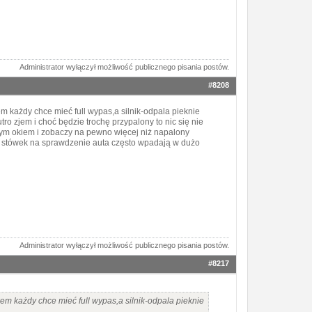
Administrator wyłączył możliwość publicznego pisania postów.
#8208
m każdy chce mieć full wypas,a silnik-odpala pieknie
utro zjem i choć będzie trochę przypalony to nic się nie
nym okiem i zobaczy na pewno więcej niż napalony
aru stówek na sprawdzenie auta często wpadają w dużo
Administrator wyłączył możliwość publicznego pisania postów.
#8217
em każdy chce mieć full wypas,a silnik-odpala pieknie