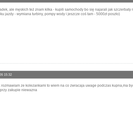
dek, ale męskich też znam kilka - kupili samochody bo się najarali jak szczerbat
roku jazdy - wymiana turbiny, pompy wody i jeszcze coś tam - 5000zł poszło)
26 15:32
k rozmawiam ze kolezankami to wiem na co zwracaja uwage podczas kupna,ma byc 
ta przy zakupie niewazna