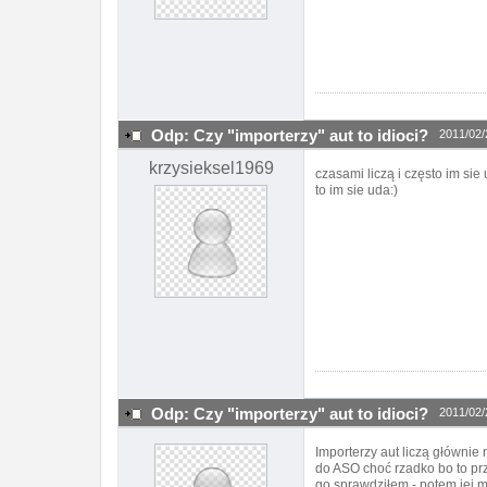
Odp: Czy "importerzy" aut to idioci?
2011/02/
krzysieksel1969
czasami liczą i często im si
to im sie uda:)
Odp: Czy "importerzy" aut to idioci?
2011/02/
Importerzy aut liczą głównie 
do ASO choć rzadko bo to pr
go sprawdziłem - potem jej m