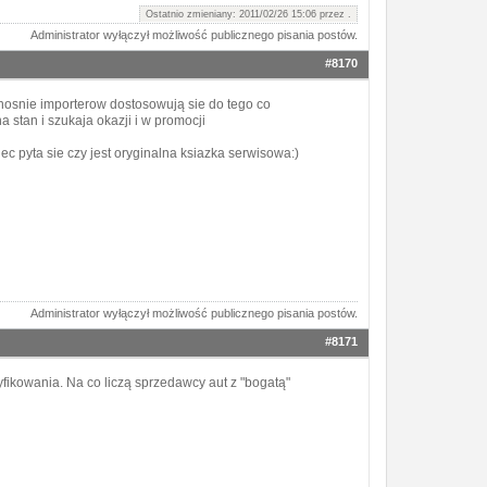
Ostatnio zmieniany: 2011/02/26 15:06 przez
.
Administrator wyłączył możliwość publicznego pisania postów.
#8170
dnosnie importerow dostosowują sie do tego co
stan i szukaja okazji i w promocji
c pyta sie czy jest oryginalna ksiazka serwisowa:)
Administrator wyłączył możliwość publicznego pisania postów.
#8171
fikowania. Na co liczą sprzedawcy aut z "bogatą"