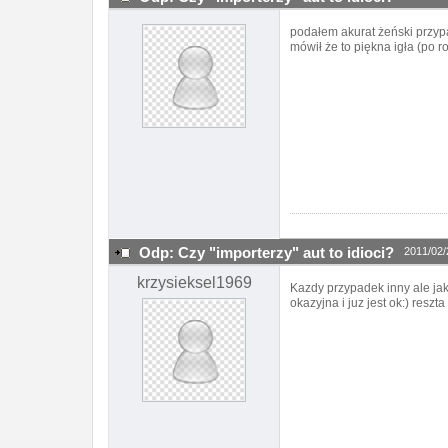
podałem akurat żeński przypa
mówił że to piękna igła (po 
Odp: Czy "importerzy" aut to idioci?
2011/02/
krzysieksel1969
Kazdy przypadek inny ale ja
okazyjna i juz jest ok:) resz