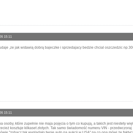
26 15:11
e udaje ,ze jak wstawią dobrą bajeczke i sprzedajacy bedzie chcial oszczedzic np.
26 15:11
na osoby, które zupełnie nie maja pojęcia o tym co kupują, a takich jest niestety w
zecież kosztuje kilkaset złotych. Tak samo świadomość numeru VIN - przedwczoraj 
ówię "zobacz tak wyglądało twoje auto na aukcji w USA" na co ona mówi że faktyczni