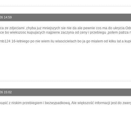
26 14:59
ieca ze zdjeciami ,chyba juz mniejszych sie nie da ale pewnie cos ma do ukrycia.O
ce bo wiekszosc kupujacych najpierw zaczyna od ceny i przebiegu ,potem patrza na 
24 16-letniego po nie wiem ilu wlascicielach bo ja go mialem od kilku lat a kupie
26 15:02
upić z niskim przebiegiem i bezwypadkową. Ale większość informacji jest do zwery