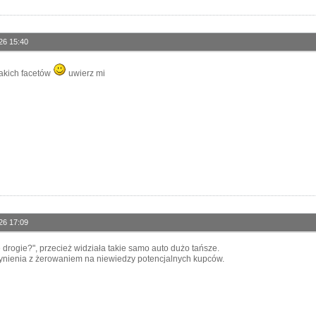
26 15:40
 takich facetów
uwierz mi
26 17:09
e drogie?", przecież widziała takie samo auto dużo tańsze.
ynienia z żerowaniem na niewiedzy potencjalnych kupców.