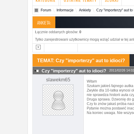
Forum
Informacje
Ankiety
Czy "importerzy" aut to 
ANKIETA:
Łącznie oddanych głosów:
0
Tylko zarejestrowani użytkownicy mogą wziąć udział w tej an
TEMAT: Czy "importerzy" aut to idioci?
Czy "importerzy" aut to idioci?
2011/02/26 14:0
slawekm65
Witam
Szukam jakieś fajnego autka
Zwykle dla 10-latka wynosi ok
nie sprawdza historii auta cz
Druga sprawa. Dzwonię do go
Czy to znów jakaś próba nac
Pytanie można postawić inacz
Na koniec uwaga. Nie wszyscy