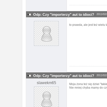
Odp: Czy "importerzy" aut to idioci?
2011/02/
to prawda, ale jest też wielu
Odp: Czy "importerzy" aut to idioci?
2011/02/
slawekm65
Moja żona też się dziwi "taki
Nie mniej chyba mamy do cz