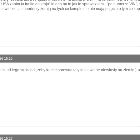
 USA zanim tu trafiło do kraju" to ona na to jak to sprawdziłem - "po numerze VIN", o
niewielkie, a importerzy żerują na tych co kompletnie nie mają pojęcia o tym co kup
26 15:13
ami od tego są faceci ,żeby troche sprowadzały te niewinne niewiasty na ziemie:
26 15:27