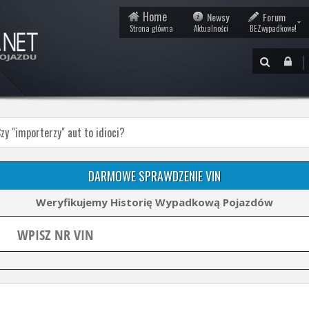
Home
Newsy
Forum
Strona główna
Aktualności
BEZwypadkowe!
|
zy "importerzy" aut to idioci?
DARMOWE SPRAWDZENIE VIN
Weryfikujemy Historię Wypadkową Pojazdów