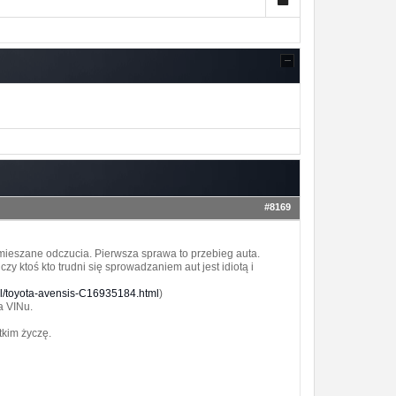
#8169
ieszane odczucia. Pierwsza sprawa to przebieg auta.
zy ktoś kto trudni się sprowadzaniem aut jest idiotą i
l/toyota-avensis-C16935184.html
)
a VINu.
tkim życzę.