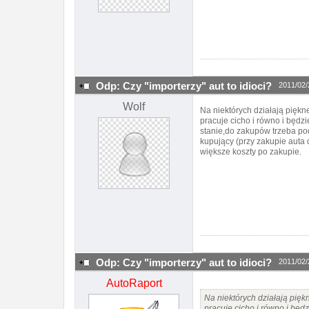
Odp: Czy "importerzy" aut to idioci?
2011/02/
Wolf
Na niektórych działają piękn
pracuje cicho i równo i będzi
stanie,do zakupów trzeba po
kupujący (przy zakupie auta 
większe koszty po zakupie.
Odp: Czy "importerzy" aut to idioci?
2011/02/
AutoRaport
Na niektórych działają pięk
pracuje cicho i równo i będz