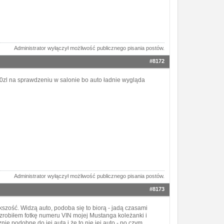
Administrator wyłączył możliwość publicznego pisania postów.
#8172
300zl na sprawdzeniu w salonie bo auto ładnie wygląda
Administrator wyłączył możliwość publicznego pisania postów.
#8173
iększość. Widzą auto, podoba się to biorą - jadą czasami
zrobiłem fotkę numeru VIN mojej Mustanga koleżanki i
e podobne do jej auta i że to nie jej auto - po czym