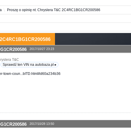
a
Proszę o opinię nt. Chryslera T&C 2C4RC1BG1CR200586
T&C 2C4RC1BG1CR200586
1BG1CR200586
2017/10/27 23:23
ryslera T&C
Sprawdź ten VIN na autobaza.pl ▸
ler-town-coun...bITD.html#d60a234b36
1BG1CR200586
2017/10/28 13:50