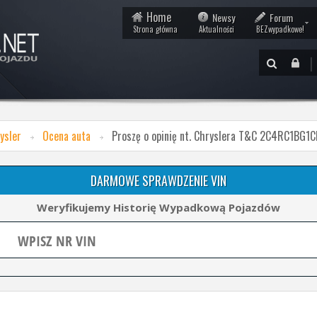
Home
Newsy
Forum
Strona główna
Aktualności
BEZwypadkowe!
|
ysler
Ocena auta
Proszę o opinię nt. Chryslera T&C 2C4RC1BG
DARMOWE SPRAWDZENIE VIN
Weryfikujemy Historię Wypadkową Pojazdów