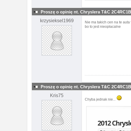
Proszę o opinię nt. Chryslera T&C 2C4RC
krzysieksel1969
Nie ma takich cen na te auta
bo to jest nieopłacalne
Proszę o opinię nt. Chryslera T&C 2C4RC
Kris75
Chyba jednak nie...