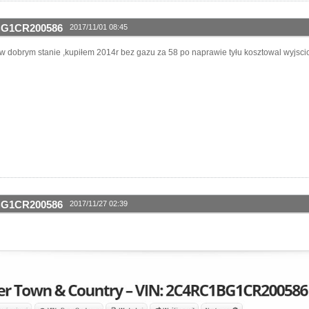
1BG1CR200586
2017/11/01 08:45
 w dobrym stanie ,kupiłem 2014r bez gazu za 58 po naprawie tyłu kosztowal wyjscio
1BG1CR200586
2017/11/27 02:39