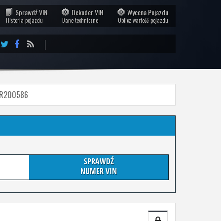
Sprawdź VIN
Dekoder VIN
Wycena Pojazdu
Historia pojazdu
Dane techniczne
Oblicz wartość pojazdu
|
1CR200586
SPRAWDŹ
NUMER VIN