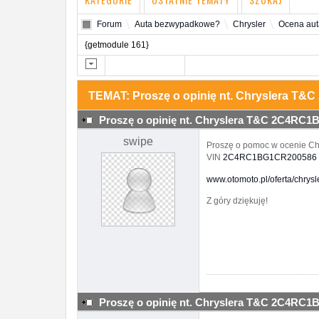
Forum
Auta bezwypadkowe?
Chrysler
Ocena aut
{getmodule 161}
TEMAT: Proszę o opinię nt. Chryslera 
Proszę o opinię nt. Chryslera T&C 2C4RC
swipe
Proszę o pomoc w ocenie Ch
VIN
2C4RC1BG1CR200586
www.otomoto.pl/oferta/chrys
Z góry dziękuję!
Proszę o opinię nt. Chryslera T&C 2C4RC