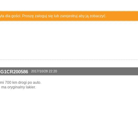
a dla gości. Proszę zaloguj się lub zarejestruj aby ją zobaczyć.
1BG1CR200586
2017/10/28 22:20
mi 700 km drogi po auto.
 ma oryginalny lakier.