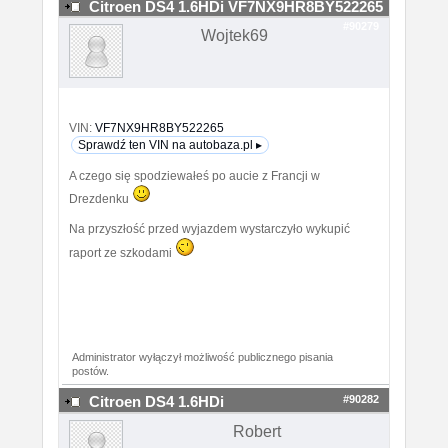
Citroen DS4 1.6HDi VF7NX9HR8BY522265
#90279
Wojtek69
VIN:
VF7NX9HR8BY522265
Sprawdź ten VIN na autobaza.pl ▸
A czego się spodziewałeś po aucie z Francji w
Drezdenku
Na przyszłość przed wyjazdem wystarczyło wykupić
raport ze szkodami
Administrator wyłączył możliwość publicznego pisania
postów.
#90282
Citroen DS4 1.6HDi
Robert