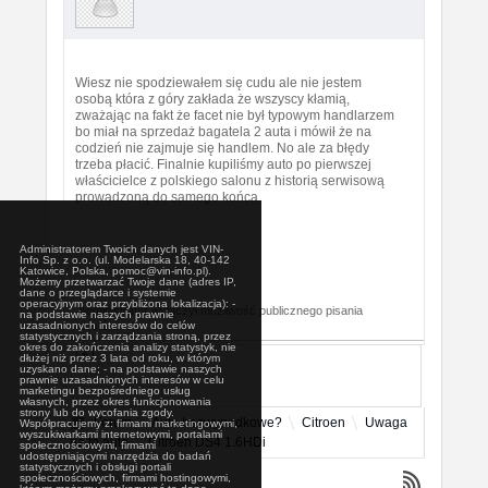
Wiesz nie spodziewałem się cudu ale nie jestem
osobą która z góry zakłada że wszyscy kłamią,
zważając na fakt że facet nie był typowym handlarzem
bo miał na sprzedaż bagatela 2 auta i mówił że na
codzień nie zajmuje się handlem. No ale za błędy
trzeba płacić. Finalnie kupiliśmy auto po pierwszej
właścicielce z polskiego salonu z historią serwisową
prowadzoną do samego końca.
Administratorem Twoich danych jest VIN-
Info Sp. z o.o. (ul. Modelarska 18, 40-142
Katowice, Polska, pomoc@vin-info.pl).
Możemy przetwarzać Twoje dane (adres IP,
dane o przeglądarce i systemie
operacyjnym oraz przybliżona lokalizacja): -
Administrator wyłączył możliwość publicznego pisania
na podstawie naszych prawnie
postów.
uzasadnionych interesów do celów
statystycznych i zarządzania stroną, przez
okres do zakończenia analizy statystyk, nie
dłużej niż przez 3 lata od roku, w którym
uzyskano dane; - na podstawie naszych
prawnie uzasadnionych interesów w celu
marketingu bezpośredniego usług
własnych, przez okres funkcjonowania
strony lub do wycofania zgody.
Forum
Auta bezwypadkowe?
Citroen
Uwaga
Współpracujemy z: firmami marketingowymi,
wyszukiwarkami internetowymi, portalami
na to auto
Citroen DS4 1.6HDi
społecznościowymi, firmami
udostępniającymi narzędzia do badań
statystycznych i obsługi portali
społecznościowych, firmami hostingowymi,