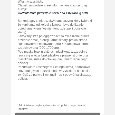
Witam wszystkich,
Chciałbym podzielić się informacjami o aucie z tej
aukcji:
www.otomoto.pl/oferta/citroen-ds4-ID6D4NEg.html
Sprzedający to nieuczciwy handlarzyna który twierdzi
że kupił auto od kolegi z lawety i było delikatnie
dojechane tyłem (wymieniono zderzak i poszycie
klapy).
Faktyczny stan po oględzinach to owieszone prawe
przednie drzwi, nieregularne szpary, prawa strona
cała powtórnie malowana (350-400um) lewa strona
szpachlowana (900-1700um).
Pod maską brak niektórych plastików, szczególnie
rzuca się w oczy brak plastiku z prawej stronie przy
plastikowej rurze dolotowej (nie umiem lepiej tego
opisać).
Pozdrawiam i ostrzegam z całego serca, dodatkowo
sprzedający po odkryciu tego wszystkiego nie chciał
zwrócić za paliwo i wyrzucił nas z podwórka strasząc
policją.
Administrator wyłączył możliwość publicznego pisania
postów.