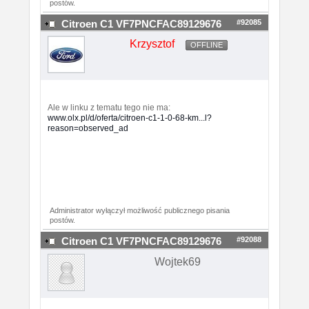
postów.
#92085
Citroen C1 VF7PNCFAC89129676
Krzysztof
OFFLINE
Ale w linku z tematu tego nie ma:
www.olx.pl/d/oferta/citroen-c1-1-0-68-km...l?
reason=observed_ad
Administrator wyłączył możliwość publicznego pisania
postów.
#92088
Citroen C1 VF7PNCFAC89129676
Wojtek69