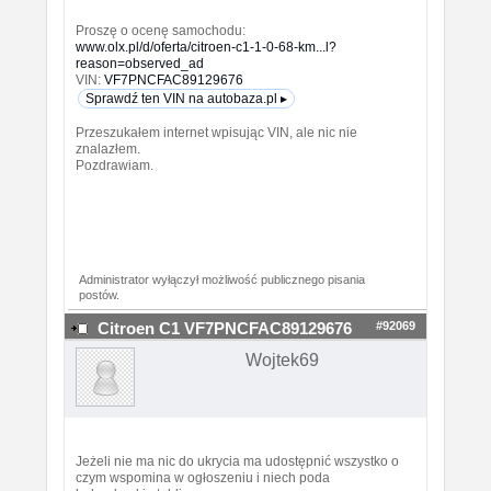
Proszę o ocenę samochodu:
www.olx.pl/d/oferta/citroen-c1-1-0-68-km...l?
reason=observed_ad
VIN:
VF7PNCFAC89129676
Sprawdź ten VIN na autobaza.pl ▸
Przeszukałem internet wpisując VIN, ale nic nie
znalazłem.
Pozdrawiam.
Administrator wyłączył możliwość publicznego pisania
postów.
#92069
Citroen C1 VF7PNCFAC89129676
Wojtek69
Jeżeli nie ma nic do ukrycia ma udostępnić wszystko o
czym wspomina w ogłoszeniu i niech poda