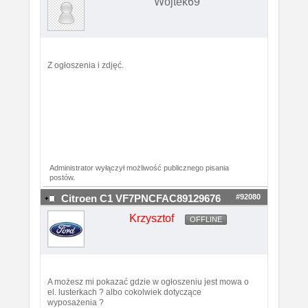
Wojtek69
Z ogłoszenia i zdjęć.
Administrator wyłączył możliwość publicznego pisania
postów.
#92080
Citroen C1 VF7PNCFAC89129676
Krzysztof
OFFLINE
A możesz mi pokazać gdzie w ogłoszeniu jest mowa o
el. lusterkach ? albo cokolwiek dotyczące
wyposażenia ?