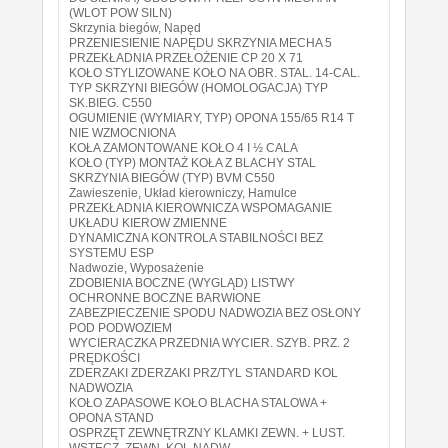
(WLOT POW SILN)
Skrzynia biegów, Napęd
PRZENIESIENIE NAPĘDU SKRZYNIA MECHA 5
PRZEKŁADNIA PRZEŁOŻENIE CP 20 X 71
KOŁO STYLIZOWANE KOŁO NA OBR. STAL. 14-CAL.
TYP SKRZYNI BIEGÓW (HOMOLOGACJA) TYP
SK.BIEG. C550
OGUMIENIE (WYMIARY, TYP) OPONA 155/65 R14 T
NIE WZMOCNIONA
KOŁA ZAMONTOWANE KOŁO 4 I ½ CALA
KOŁO (TYP) MONTAŻ KOŁA Z BLACHY STAL
SKRZYNIA BIEGÓW (TYP) BVM C550
Zawieszenie, Układ kierowniczy, Hamulce
PRZEKŁADNIA KIEROWNICZA WSPOMAGANIE
UKŁADU KIEROW ZMIENNE
DYNAMICZNA KONTROLA STABILNOŚCI BEZ
SYSTEMU ESP
Nadwozie, Wyposażenie
ZDOBIENIA BOCZNE (WYGLĄD) LISTWY
OCHRONNE BOCZNE BARWIONE
ZABEZPIECZENIE SPODU NADWOZIA BEZ OSŁONY
POD PODWOZIEM
WYCIERACZKA PRZEDNIA WYCIER. SZYB. PRZ. 2
PRĘDKOŚCI
ZDERZAKI ZDERZAKI PRZ/TYL STANDARD KOL
NADWOZIA
KOŁO ZAPASOWE KOŁO BLACHA STALOWA +
OPONA STAND
OSPRZĘT ZEWNĘTRZNY KLAMKI ZEWN. + LUST.
WSTECZ. ZEWN. KOL.NADW.