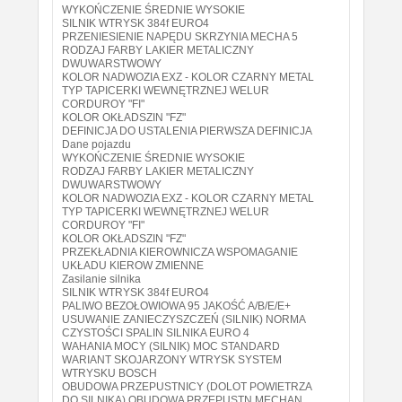
WYKOŃCZENIE ŚREDNIE WYSOKIE
SILNIK WTRYSK 384f EURO4
PRZENIESIENIE NAPĘDU SKRZYNIA MECHA 5
RODZAJ FARBY LAKIER METALICZNY
DWUWARSTWOWY
KOLOR NADWOZIA EXZ - KOLOR CZARNY METAL
TYP TAPICERKI WEWNĘTRZNEJ WELUR
CORDUROY "FI"
KOLOR OKŁADSZIN "FZ"
DEFINICJA DO USTALENIA PIERWSZA DEFINICJA
Dane pojazdu
WYKOŃCZENIE ŚREDNIE WYSOKIE
RODZAJ FARBY LAKIER METALICZNY
DWUWARSTWOWY
KOLOR NADWOZIA EXZ - KOLOR CZARNY METAL
TYP TAPICERKI WEWNĘTRZNEJ WELUR
CORDUROY "FI"
KOLOR OKŁADSZIN "FZ"
PRZEKŁADNIA KIEROWNICZA WSPOMAGANIE
UKŁADU KIEROW ZMIENNE
Zasilanie silnika
SILNIK WTRYSK 384f EURO4
PALIWO BEZOŁOWIOWA 95 JAKOŚĆ A/B/E/E+
USUWANIE ZANIECZYSZCZEŃ (SILNIK) NORMA
CZYSTOŚCI SPALIN SILNIKA EURO 4
WAHANIA MOCY (SILNIK) MOC STANDARD
WARIANT SKOJARZONY WTRYSK SYSTEM
WTRYSKU BOSCH
OBUDOWA PRZEPUSTNICY (DOLOT POWIETRZA
DO SILNIKA) OBUDOWA PRZEPUSTN MECHAN