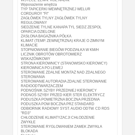
Wyposażenie wnętrza
TYP TAPICERKI WEWNĘTRZNEJ WELUR
CORDUROY "FI"
ZAGŁÓWEK TYLNY ZAGŁÓWEK TYLNY
REGULOWANY
SIEDZENIE TYLNE KANAPA TYL SIEDZ ZESPOL
OPARCIA DZIELONE
ZASŁONA BAGAŻNIKA PÓŁKA
KLIMAT (TEMP. ZEWNĘTRZNA) KRAJE O ZIMNYM
KLIMACIE
STOPNIOWANIE BIEGÓW PODZIAŁKA W KM/H
LICZNIK OBROTÓW OBROTOMIERZ
WSKAZÓWKOWY
STRONA KIEROWNICY (STANOWISKO KIEROWCY)
KIEROWNICA PO LEWEJ
STEROWANIE ZDALNE MONTAŻ NAD ZDALNEGO
STEROWANIA
STEROWANIE AUTORADIA ZDALNE STEROWANIE
RADIOODTWARZACZEM
PODNOŚNIK SZYBY PRZEDNIEJ KIEROWCY
PODNOŚ SZYBY PRZED KIER STER ELEKTRYCZ
PODUSZKA POWIETRZNA BOCZNA PRZEDNIA
PODUSZKA POW BOCZNA PRZ STANDARD
ODBIORNIK RADIOWY SYST. AUDIO ODTW. CD RDS
"RD3"
CHŁODZENIE KLIMATYZACJI CHŁODZENIE
ZWYKŁE
STEROWANIE RYGLOWANIEM ZAMEK ZWYKŁA
BLOKADA