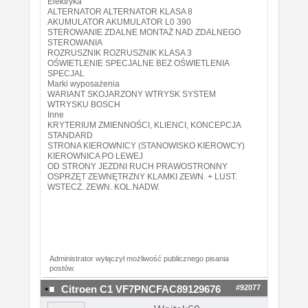
Elektryka
ALTERNATOR ALTERNATOR KLASA 8
AKUMULATOR AKUMULATOR L0 390
STEROWANIE ZDALNE MONTAŻ NAD ZDALNEGO
STEROWANIA
ROZRUSZNIK ROZRUSZNIK KLASA 3
OŚWIETLENIE SPECJALNE BEZ OŚWIETLENIA
SPECJAL
Marki wyposażenia
WARIANT SKOJARZONY WTRYSK SYSTEM
WTRYSKU BOSCH
Inne
KRYTERIUM ZMIENNOŚCI, KLIENCI, KONCEPCJA
STANDARD
STRONA KIEROWNICY (STANOWISKO KIEROWCY)
KIEROWNICA PO LEWEJ
OD STRONY JEZDNI RUCH PRAWOSTRONNY
OSPRZĘT ZEWNĘTRZNY KLAMKI ZEWN. + LUST.
WSTECZ. ZEWN. KOL.NADW.
Administrator wyłączył możliwość publicznego pisania
postów.
#92077
Citroen C1 VF7PNCFAC89129676