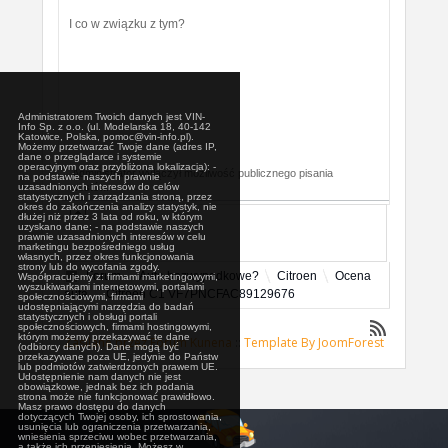
I co w związku z tym?
Administratorem Twoich danych jest VIN-
Info Sp. z o.o. (ul. Modelarska 18, 40-142
Katowice, Polska, pomoc@vin-info.pl).
Możemy przetwarzać Twoje dane (adres IP,
dane o przeglądarce i systemie
operacyjnym oraz przybliżona lokalizacja): -
Administrator wyłączył możliwość publicznego pisania
na podstawie naszych prawnie
uzasadnionych interesów do celów
postów.
statystycznych i zarządzania stroną, przez
okres do zakończenia analizy statystyk, nie
dłużej niż przez 3 lata od roku, w którym
uzyskano dane; - na podstawie naszych
prawnie uzasadnionych interesów w celu
marketingu bezpośredniego usług
własnych, przez okres funkcjonowania
strony lub do wycofania zgody.
Forum
Auta bezwypadkowe?
Citroen
Ocena
Współpracujemy z: firmami marketingowymi,
wyszukiwarkami internetowymi, portalami
auta
Citroen C1 VF7PNCFAC89129676
społecznościowymi, firmami
udostępniającymi narzędzia do badań
statystycznych i obsługi portali
społecznościowych, firmami hostingowymi,
którym możemy przekazywać te dane
Zasilane przez
Forum Kunena
::
Template By JoomForest
(odbiorcy danych). Dane mogą być
przekazywane poza UE, jedynie do Państw
lub podmiotów zatwierdzonych prawem UE.
Udostępnienie nam danych nie jest
obowiązkowe, jednak bez ich podania
strona może nie funkcjonować prawidłowo.
Masz prawo dostępu do danych
dotyczących Twojej osoby, ich sprostowania,
usunięcia lub ograniczenia przetwarzania,
wniesienia sprzeciwu wobec przetwarzania,
a także ich przeniesienia. Możesz w