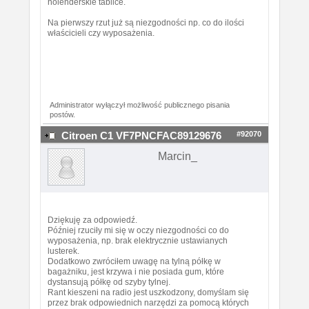
holenderskie tablice.
Na pierwszy rzut już są niezgodności np. co do ilości
właścicieli czy wyposażenia.
Administrator wyłączył możliwość publicznego pisania
postów.
#92070
Citroen C1 VF7PNCFAC89129676
Marcin_
Dziękuję za odpowiedź.
Później rzuciły mi się w oczy niezgodności co do
wyposażenia, np. brak elektrycznie ustawianych
lusterek.
Dodatkowo zwróciłem uwagę na tylną półkę w
bagażniku, jest krzywa i nie posiada gum, które
dystansują półkę od szyby tylnej.
Rant kieszeni na radio jest uszkodzony, domyślam się
przez brak odpowiednich narzędzi za pomocą których