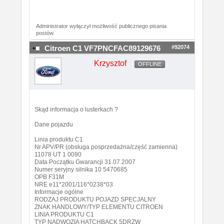
Administrator wyłączył możliwość publicznego pisania
postów.
#92074
Citroen C1 VF7PNCFAC89129676
Krzysztof
OFFLINE
Skąd informacja o lusterkach ?
Dane pojazdu
Linia produktu C1
Nr APV/PR (obsługa posprzedażna/część zamienna)
11078 UT 1 0090
Data Początku Gwarancji 31.07.2007
Numer seryjny silnika 10 5470685
OPB F31M
NRE e11*2001/116*0238*03
Informacje ogólne
RODZAJ PRODUKTU POJAZD SPECJALNY
ZNAK HANDLOWY/TYP ELEMENTU CITROEN
LINIA PRODUKTU C1
TYP NADWOZIA HATCHBACK 5DRZW