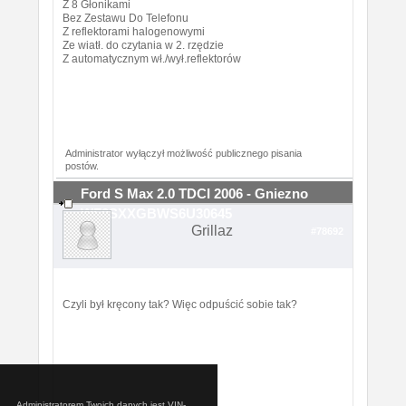
Z 8 Głonikami
Bez Zestawu Do Telefonu
Z reflektorami halogenowymi
Ze wiatł. do czytania w 2. rzędzie
Z automatycznym wł./wył.reflektorów
Administrator wyłączył możliwość publicznego pisania
postów.
Ford S Max 2.0 TDCI 2006 - Gniezno
WF0SXXGBWS6U30645
Grillaz
#78692
Czyli był kręcony tak? Więc odpuścić sobie tak?
Administratorem Twoich danych jest VIN-