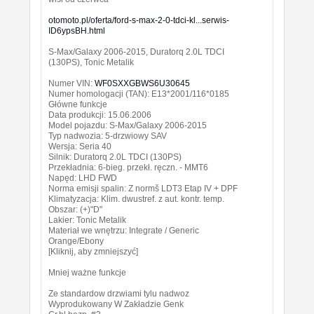
otomoto.pl/oferta/ford-s-max-2-0-tdci-kl...serwis-
ID6ypsBH.html
S-Max/Galaxy 2006-2015, Duratorq 2.0L TDCI
(130PS), Tonic Metalik
Numer VIN:
WF0SXXGBWS6U30645
Numer homologacji (TAN): E13*2001/116*0185
Główne funkcje
Data produkcji: 15.06.2006
Model pojazdu: S-Max/Galaxy 2006-2015
Typ nadwozia: 5-drzwiowy SAV
Wersja: Seria 40
Silnik: Duratorq 2.0L TDCI (130PS)
Przekładnia: 6-bieg. przekł. ręczn. - MMT6
Napęd: LHD FWD
Norma emisji spalin: Z normš LDT3 Etap IV + DPF
Klimatyzacja: Klim. dwustref. z aut. kontr. temp.
Obszar: (+)"D"
Lakier: Tonic Metalik
Materiał we wnętrzu: Integrate / Generic
Orange/Ebony
[Kliknij, aby zmniejszyć]
Mniej ważne funkcje
Ze standardow drzwiami tylu nadwoz
Wyprodukowany W Zakładzie Genk