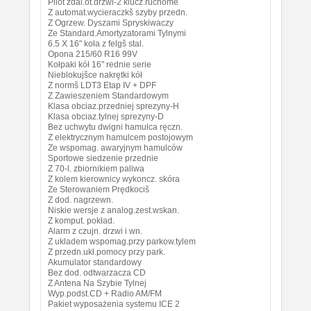
Pilot zdal.ot.drzwi-2 klucz.ruchome
Z automat.wycieraczkš szyby przedn.
Z Ogrzew. Dyszami Spryskiwaczy
Ze Standard.Amortyzatorami Tylnymi
6.5 X 16" koła z felgš stal.
Opona 215/60 R16 99V
Kołpaki kół 16" rednie serie
Nieblokujšce nakrętki kół
Z normš LDT3 Etap IV + DPF
Z Zawieszeniem Standardowym
Klasa obciaz.przedniej sprezyny-H
Klasa obciaz.tylnej sprezyny-D
Bez uchwytu dwigni hamulca ręczn.
Z elektrycznym hamulcem postojowym
Ze wspomag. awaryjnym hamulców
Sportowe siedzenie przednie
Z 70-l. zbiornikiem paliwa
Z kolem kierownicy wykoncz. skóra
Ze Sterowaniem Prędkociš
Z dod. nagrzewn.
Niskie wersje z analog.zest.wskan.
Z komput. pokład.
Alarm z czujn. drzwi i wn.
Z ukladem wspomag.przy parkow.tylem
Z przedn.ukł.pomocy przy park.
Akumulator standardowy
Bez dod. odtwarzacza CD
Z Antena Na Szybie Tylnej
Wyp.podst.CD + Radio AM/FM
Pakiet wyposażenia systemu ICE 2