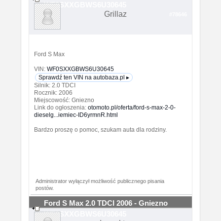
WF0SXXGBWS6U30645
Grillaz
#78646
Ford S Max
VIN:
WF0SXXGBWS6U30645
Sprawdź ten VIN na autobaza.pl ▸
Silnik: 2.0 TDCI
Rocznik: 2006
Miejscowość: Gniezno
Link do ogłoszenia:
otomoto.pl/oferta/ford-s-max-2-0-
dieselg...iemiec-ID6yrmnR.html
Bardzo proszę o pomoc, szukam auta dla rodziny.
Administrator wyłączył możliwość publicznego pisania
postów.
Ford S Max 2.0 TDCI 2006 - Gniezno
WF0SXXGBWS6U30645