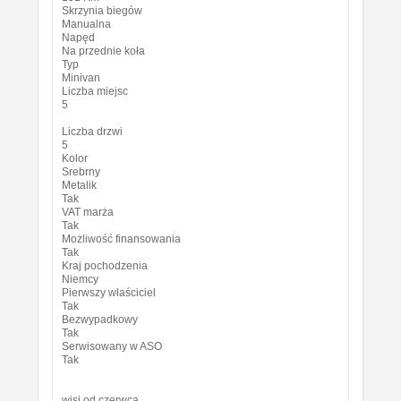
Skrzynia biegów
Manualna
Napęd
Na przednie koła
Typ
Minivan
Liczba miejsc
5
Liczba drzwi
5
Kolor
Srebrny
Metalik
Tak
VAT marża
Tak
Możliwość finansowania
Tak
Kraj pochodzenia
Niemcy
Pierwszy właściciel
Tak
Bezwypadkowy
Tak
Serwisowany w ASO
Tak
wisi od czerwca