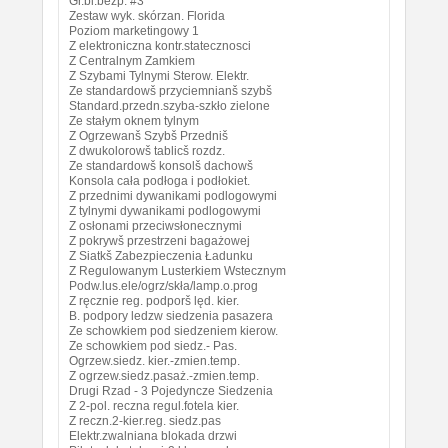
Gr.bl.bezp. #3
Zestaw wyk. skórzan. Florida
Poziom marketingowy 1
Z elektroniczna kontr.statecznosci
Z Centralnym Zamkiem
Z Szybami Tylnymi Sterow. Elektr.
Ze standardowš przyciemnianš szybš
Standard.przedn.szyba-szkło zielone
Ze stałym oknem tylnym
Z Ogrzewanš Szybš Przedniš
Z dwukolorowš tablicš rozdz.
Ze standardowš konsolš dachowš
Konsola cała podłoga i podłokiet.
Z przednimi dywanikami podlogowymi
Z tylnymi dywanikami podlogowymi
Z osłonami przeciwsłonecznymi
Z pokrywš przestrzeni bagażowej
Z Siatkš Zabezpieczenia Ładunku
Z Regulowanym Lusterkiem Wstecznym
Podw.lus.ele/ogrz/skła/lamp.o.prog
Z ręcznie reg. podporš lęd. kier.
B. podpory ledzw siedzenia pasazera
Ze schowkiem pod siedzeniem kierow.
Ze schowkiem pod siedz.- Pas.
Ogrzew.siedz. kier.-zmien.temp.
Z ogrzew.siedz.pasaż.-zmien.temp.
Drugi Rzad - 3 Pojedyncze Siedzenia
Z 2-pol. reczna regul.fotela kier.
Z reczn.2-kier.reg. siedz.pas
Elektr.zwalniana blokada drzwi