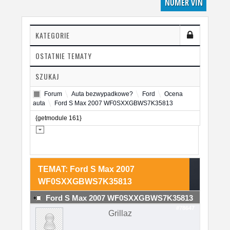
NUMER VIN
KATEGORIE
OSTATNIE TEMATY
SZUKAJ
Forum
Auta bezwypadkowe?
Ford
Ocena
auta
Ford S Max 2007 WF0SXXGBWS7K35813
{getmodule 161}
TEMAT: Ford S Max 2007
WF0SXXGBWS7K35813
Ford S Max 2007 WF0SXXGBWS7K35813
#78647
Grillaz