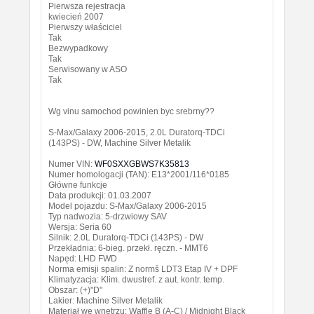
Pierwsza rejestracja
kwiecień 2007
Pierwszy właściciel
Tak
Bezwypadkowy
Tak
Serwisowany w ASO
Tak
Wg vinu samochod powinien byc srebrny??
S-Max/Galaxy 2006-2015, 2.0L Duratorq-TDCi
(143PS) - DW, Machine Silver Metalik
Numer VIN:
WF0SXXGBWS7K35813
Numer homologacji (TAN): E13*2001/116*0185
Główne funkcje
Data produkcji: 01.03.2007
Model pojazdu: S-Max/Galaxy 2006-2015
Typ nadwozia: 5-drzwiowy SAV
Wersja: Seria 60
Silnik: 2.0L Duratorq-TDCi (143PS) - DW
Przekładnia: 6-bieg. przekł. ręczn. - MMT6
Napęd: LHD FWD
Norma emisji spalin: Z normš LDT3 Etap IV + DPF
Klimatyzacja: Klim. dwustref. z aut. kontr. temp.
Obszar: (+)"D"
Lakier: Machine Silver Metalik
Materiał we wnętrzu: Waffle B (A-C) / Midnight Black