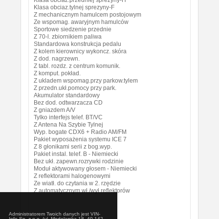
Klasa obciaz.przedniej sprezyny-H
Klasa obciaz.tylnej sprezyny-F
Z mechanicznym hamulcem postojowym
Ze wspomag. awaryjnym hamulców
Sportowe siedzenie przednie
Z 70-l. zbiornikiem paliwa
Standardowa konstrukcja pedalu
Z kolem kierownicy wykoncz. skóra
Z dod. nagrzewn.
Z tabl. rozdz. z centrum komunik.
Z komput. pokład.
Z ukladem wspomag.przy parkow.tylem
Z przedn.ukł.pomocy przy park.
Akumulator standardowy
Bez dod. odtwarzacza CD
Z gniazdem A/V
Tylko interfejs telef. BT/VC
Z Antena Na Szybie Tylnej
Wyp. bogate CDX6 + Radio AM/FM
Pakiet wyposażenia systemu ICE 7
Z 8 głonikami serii z bog.wyp.
Pakiet instal. telef. B - Niemiecki
Bez ukł. zapewn.rozrywki rodzinie
Moduł aktywowany głosem - Niemiecki
Z reflektorami halogenowymi
Ze wiatł. do czytania w 2. rzędzie
Z automatycznym wł./wył.reflektorów
Administratorem Twoich danych jest VIN-
Info Sp. z o.o. (ul. Modelarska 18, 40-142