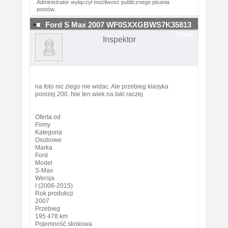
Administrator wyłączył możliwość publicznego pisania
postów.
Ford S Max 2007 WF0SXXGBWS7K35813
#78660
Inspektor
na foto nic zlego nie widac. Ale przebieg klasyka
ponizej 200. Nie ten wiek na taki raczej
Oferta od
Firmy
Kategoria
Osobowe
Marka
Ford
Model
S-Max
Wersja
I (2006-2015)
Rok produkcji
2007
Przebieg
195 478 km
Pojemność skokowa