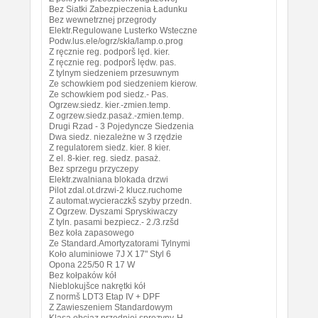
Bez Siatki Zabezpieczenia Ładunku
Bez wewnetrznej przegrody
Elektr.Regulowane Lusterko Wsteczne
Podw.lus.ele/ogrz/skła/lamp.o.prog
Z ręcznie reg. podporš lęd. kier.
Z ręcznie reg. podporš lędw. pas.
Z tylnym siedzeniem przesuwnym
Ze schowkiem pod siedzeniem kierow.
Ze schowkiem pod siedz.- Pas.
Ogrzew.siedz. kier.-zmien.temp.
Z ogrzew.siedz.pasaż.-zmien.temp.
Drugi Rzad - 3 Pojedyncze Siedzenia
Dwa siedz. niezależne w 3 rzędzie
Z regulatorem siedz. kier. 8 kier.
Z el. 8-kier. reg. siedz. pasaż.
Bez sprzegu przyczepy
Elektr.zwalniana blokada drzwi
Pilot zdal.ot.drzwi-2 klucz.ruchome
Z automat.wycieraczkš szyby przedn.
Z Ogrzew. Dyszami Spryskiwaczy
Z tyln. pasami bezpiecz.- 2./3.rzšd
Bez koła zapasowego
Ze Standard.Amortyzatorami Tylnymi
Koło aluminiowe 7J X 17" Styl 6
Opona 225/50 R 17 W
Bez kołpaków kół
Nieblokujšce nakrętki kół
Z normš LDT3 Etap IV + DPF
Z Zawieszeniem Standardowym