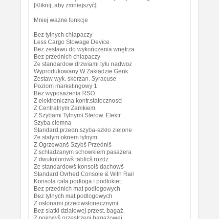
[Kliknij, aby zmniejszyć]
Mniej ważne funkcje
Bez tylnych chlapaczy
Less Cargo Stowage Device
Bez zestawu do wykończenia wnętrza
Bez przednich chlapaczy
Ze standardow drzwiami tylu nadwoz
Wyprodukowany W Zakładzie Genk
Zestaw wyk. skórzan. Syracuse
Poziom marketingowy 1
Bez wyposażenia RSO
Z elektroniczna kontr.statecznosci
Z Centralnym Zamkiem
Z Szybami Tylnymi Sterow. Elektr.
Szyba ciemna
Standard.przedn.szyba-szkło zielone
Ze stałym oknem tylnym
Z Ogrzewanš Szybš Przedniš
Z schładzanym schowkiem pasażera
Z dwukolorowš tablicš rozdz.
Ze standardowš konsolš dachowš
Standard Ovrhed Console & With Rail
Konsola cała podłoga i podłokiet.
Bez przednich mat podlogowych
Bez tylnych mat podlogowych
Z osłonami przeciwsłonecznymi
Bez siatki działowej przest. bagaż.
Z pokrywš przestrzeni bagażowej