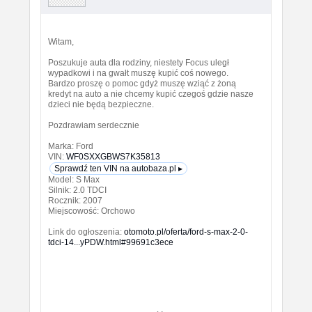
Witam,
Poszukuje auta dla rodziny, niestety Focus uległ
wypadkowi i na gwałt muszę kupić coś nowego.
Bardzo proszę o pomoc gdyż muszę wziąć z żoną
kredyt na auto a nie chcemy kupić czegoś gdzie nasze
dzieci nie będą bezpieczne.
Pozdrawiam serdecznie
Marka: Ford
VIN:
WF0SXXGBWS7K35813
Sprawdź ten VIN na autobaza.pl ▸
Model: S Max
Silnik: 2.0 TDCI
Rocznik: 2007
Miejscowość: Orchowo
Link do ogłoszenia:
otomoto.pl/oferta/ford-s-max-2-0-
tdci-14...yPDW.html#99691c3ece