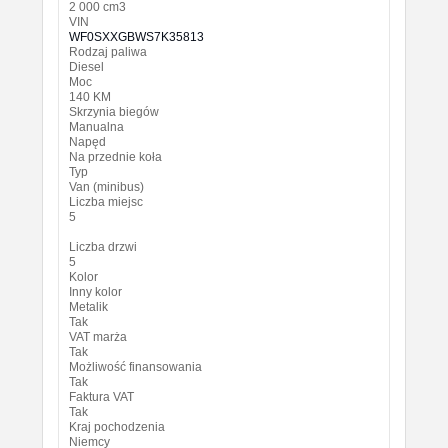
2 000 cm3
VIN
WF0SXXGBWS7K35813
Rodzaj paliwa
Diesel
Moc
140 KM
Skrzynia biegów
Manualna
Napęd
Na przednie koła
Typ
Van (minibus)
Liczba miejsc
5
Liczba drzwi
5
Kolor
Inny kolor
Metalik
Tak
VAT marża
Tak
Możliwość finansowania
Tak
Faktura VAT
Tak
Kraj pochodzenia
Niemcy