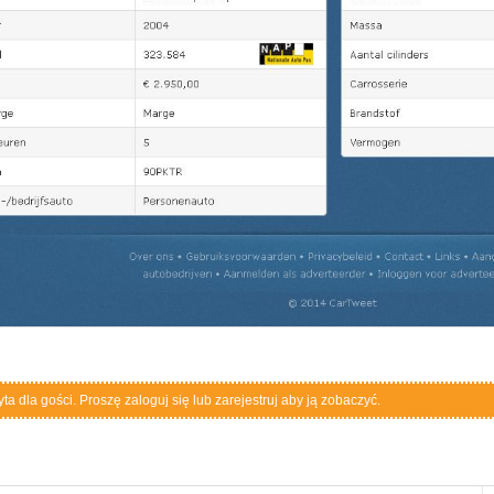
a dla gości. Proszę zaloguj się lub zarejestruj aby ją zobaczyć.