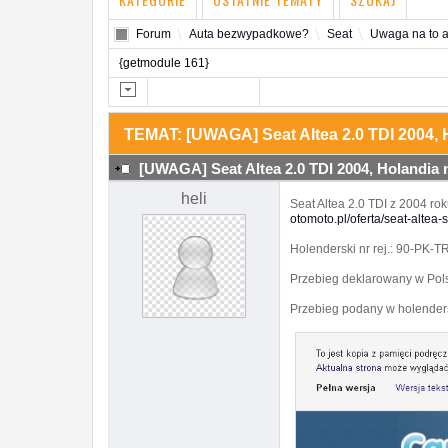
Forum
Auta bezwypadkowe?
Seat
Uwaga na to a
{getmodule 161}
TEMAT: [UWAGA] Seat Altea 2.0 TDI 2004, 
[UWAGA] Seat Altea 2.0 TDI 2004, Holandia
heli
Seat Altea 2.0 TDI z 2004 r
otomoto.pl/oferta/seat-altea-
Holenderski nr rej.: 90-PK-
Przebieg deklarowany w Pol
Przebieg podany w holender