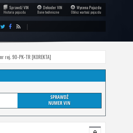
Sprawdź VIN
Dekoder VIN
Wycena Pojazdu
Historia pojazdu
Dane techniczne
Oblicz wartość pojazdu
|
 nr rej. 90-PK-TR [KOREKTA]
SPRAWDŹ
NUMER VIN