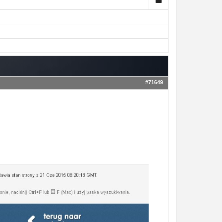
#71649