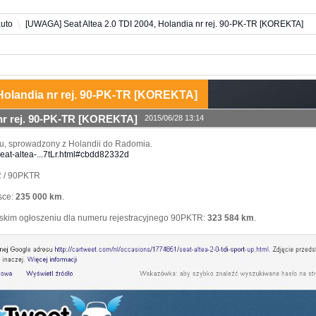
uto
[UWAGA] Seat Altea 2.0 TDI 2004, Holandia nr rej. 90-PK-TR [KOREKTA]
Holandia nr rej. 90-PK-TR [KOREKTA]
 nr rej. 90-PK-TR [KOREKTA]
2015/06/28 13:14
oku, sprowadzony z Holandii do Radomia.
seat-altea-...7tLr.html#cbdd82332d
TR / 90PKTR
sce:
235 000 km
.
skim ogłoszeniu dla numeru rejestracyjnego 90PKTR:
323 584 km
.