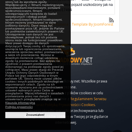
strony lub do wycofania zgody.
to auto
[KOREKTA] Seat Altea pojazd uszkodzony jak na
Współpracujemy z: firmami marketingowymi,
wyszukiwarkami internetowymi, portalami
zdjęciach VSSZZZ5PZ6R017494
społecznościowymi, firmami
udostępniającymi narzędzia do badań
statystycznych i obsługi portali
społecznościowych, firmami hostingowymi,
którym możemy przekazywać te dane
Zasilane przez
Forum Kunena
::
Template By JoomForest
(odbiorcy danych). Dane mogą być
przekazywane poza UE, jedynie do Państw
lub podmiotów zatwierdzonych prawem UE.
Udostępnienie nam danych nie jest
obowiązkowe, jednak bez ich podania
strona może nie funkcjonować prawidłowo.
Masz prawo dostępu do danych
dotyczących Twojej osoby, ich sprostowania,
usunięcia lub ograniczenia przetwarzania,
wniesienia sprzeciwu wobec przetwarzania,
a także ich przeniesienia. Możesz w
dowolnym momencie cofnąć udzieloną
zgodę na przetwarzanie, bez wpływu na
zgodność z prawem przetwarzania
dokonanego na podstawie zgody przed jej
cofnięciem. Masz prawo skargi do Prezesa
Urzędu Ochrony Danych Osobowych w
Polsce lub jego odpowiednika w innym
państwie UE. Strona może używać plików
© 2010-2019 Bezwypadkowy.net. Wszelkie prawa
cookies i innych podobnych technologii we
wspomnianych celach. Zgoda na ich
zastrzeżone.
używanie wyrażana jest za pośrednictwem
ustawień wybranych przez Ciebie w
Nasz serwis korzysta z plików cookies w celu
przeglądarce. Więcej informacji o zasadach
przetwarzania przez nas danych i
realizacji usług i zgodnie z
Regulaminem Serwisu
ustawieniach przeglądarki znajduje się w
Klauzula informacyjna
oraz Polityką Prywatności i Cookies.
Polityka prywatności
Możesz określić warunki przechowywania lub
Zrozumiałem!
dostępu do plików cookies w Twojej przeglądarce
internetowej.