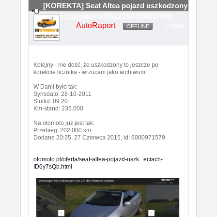
[KOREKTA] Seat Altea pojazd uszkodzony
jak na zdjęciach VSSZZZ5PZ6R017494
AutoRaport
#71655
OFFLINE
Kolejny - nie dość, że uszkodzony to jeszcze po
korekcie licznika - wrzucam jako archiwum
W Danii było tak:
Synsdato: 28-10-2011
Sluttid: 09:20
Km-stand: 235.000
Na otomoto już jest tak:
Przebieg: 202 000 km
Dodane 20:35, 27 Czerwca 2015, id: 6000971579
otomoto.pl/oferta/seat-altea-pojazd-uszk...eciach-
ID6y7sQb.html