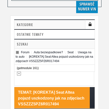
SPRAWDŹ
NUMER VIN
KATEGORIE
OSTATNIE TEMATY
SZUKAJ
Forum
Auta bezwypadkowe?
Seat
Uwaga na
to auto
[KOREKTA] Seat Altea pojazd uszkodzony jak na
zdjęciach VSSZZZ5PZ6R017494
{getmodule 161}
TEMAT: [KOREKTA] Seat Altea
pojazd uszkodzony jak na zdjęciach
VSSZZZ5PZ6R017494