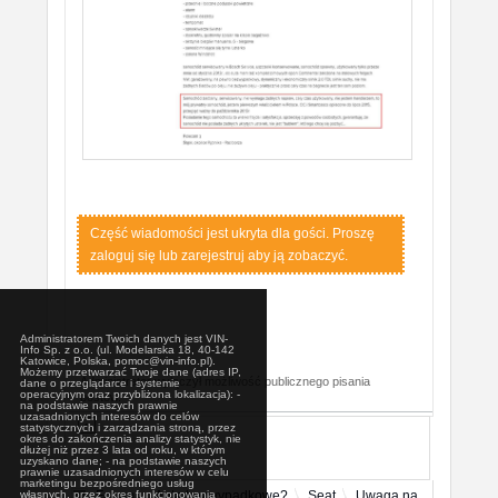
Część wiadomości jest ukryta dla gości. Proszę
zaloguj się lub zarejestruj aby ją zobaczyć.
Administratorem Twoich danych jest VIN-
Info Sp. z o.o. (ul. Modelarska 18, 40-142
Katowice, Polska, pomoc@vin-info.pl).
Możemy przetwarzać Twoje dane (adres IP,
Administrator wyłączył możliwość publicznego pisania
dane o przeglądarce i systemie
operacyjnym oraz przybliżona lokalizacja): -
postów.
na podstawie naszych prawnie
uzasadnionych interesów do celów
statystycznych i zarządzania stroną, przez
okres do zakończenia analizy statystyk, nie
dłużej niż przez 3 lata od roku, w którym
uzyskano dane; - na podstawie naszych
prawnie uzasadnionych interesów w celu
marketingu bezpośredniego usług
własnych, przez okres funkcjonowania
Forum
Auta bezwypadkowe?
Seat
Uwaga na