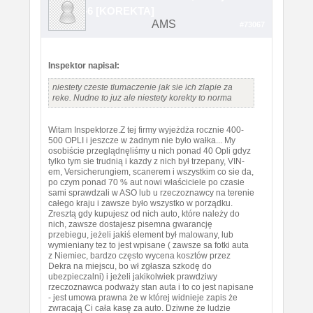
TKR-6 [KOREKTA]
AMS
#73067
Inspektor napisał:
niestety czeste tlumaczenie jak sie ich zlapie za
reke. Nudne to juz ale niestety korekty to norma
Witam Inspektorze.Z tej firmy wyjeżdża rocznie 400-
500 OPLI i jeszcze w żadnym nie było wałka... My
osobiście przeglądnęliśmy u nich ponad 40 Opli gdyz
tylko tym sie trudnią i kazdy z nich był trzepany, VIN-
em, Versicherungiem, scanerem i wszystkim co sie da,
po czym ponad 70 % aut nowi właściciele po czasie
sami sprawdzali w ASO lub u rzeczoznawcy na terenie
całego kraju i zawsze było wszystko w porządku.
Zresztą gdy kupujesz od nich auto, które należy do
nich, zawsze dostajesz pisemna gwarancję
przebiegu, jeżeli jakiś element był malowany, lub
wymieniany tez to jest wpisane ( zawsze sa fotki auta
z Niemiec, bardzo często wycena kosztów przez
Dekra na miejscu, bo wł zgłasza szkodę do
ubezpieczalni) i jeżeli jakikolwiek prawdziwy
rzeczoznawca podważy stan auta i to co jest napisane
- jest umowa prawna że w której widnieje zapis że
zwracają Ci cała kasę za auto. Dziwne że ludzie