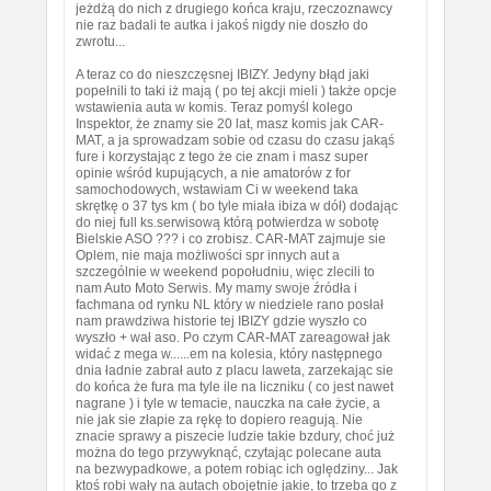
jeżdżą do nich z drugiego końca kraju, rzeczoznawcy
nie raz badali te autka i jakoś nigdy nie doszło do
zwrotu...
A teraz co do nieszczęsnej IBIZY. Jedyny błąd jaki
popełnili to taki iż mają ( po tej akcji mieli ) także opcje
wstawienia auta w komis. Teraz pomyśl kolego
Inspektor, że znamy sie 20 lat, masz komis jak CAR-
MAT, a ja sprowadzam sobie od czasu do czasu jakąś
fure i korzystając z tego że cie znam i masz super
opinie wśród kupujących, a nie amatorów z for
samochodowych, wstawiam Ci w weekend taka
skrętkę o 37 tys km ( bo tyle miała ibiza w dół) dodając
do niej full ks.serwisową którą potwierdza w sobotę
Bielskie ASO ??? i co zrobisz. CAR-MAT zajmuje sie
Oplem, nie maja możliwości spr innych aut a
szczególnie w weekend popołudniu, więc zlecili to
nam Auto Moto Serwis. My mamy swoje źródła i
fachmana od rynku NL który w niedziele rano posłał
nam prawdziwa historie tej IBIZY gdzie wyszło co
wyszło + wał aso. Po czym CAR-MAT zareagował jak
widać z mega w......em na kolesia, który następnego
dnia ładnie zabrał auto z placu laweta, zarzekając sie
do końca że fura ma tyle ile na liczniku ( co jest nawet
nagrane ) i tyle w temacie, nauczka na całe życie, a
nie jak sie złapie za rękę to dopiero reagują. Nie
znacie sprawy a piszecie ludzie takie bzdury, choć już
można do tego przywyknąć, czytając polecane auta
na bezwypadkowe, a potem robiąc ich oględziny... Jak
ktoś robi wały na autach obojętnie jakie, to trzeba go z