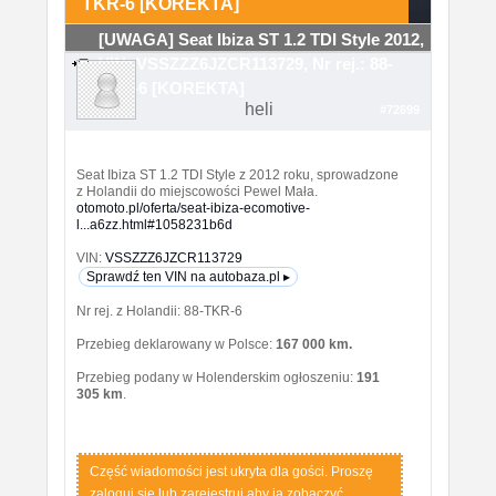
TKR-6 [KOREKTA]
[UWAGA] Seat Ibiza ST 1.2 TDI Style 2012,
VIN: VSSZZZ6JZCR113729, Nr rej.: 88-
TKR-6 [KOREKTA]
heli
#72699
Seat Ibiza ST 1.2 TDI Style z 2012 roku, sprowadzone
z Holandii do miejscowości Pewel Mała.
otomoto.pl/oferta/seat-ibiza-ecomotive-
l...a6zz.html#1058231b6d
VIN:
VSSZZZ6JZCR113729
Sprawdź ten VIN na autobaza.pl ▸
Nr rej. z Holandii: 88-TKR-6
Przebieg deklarowany w Polsce:
167 000 km.
Przebieg podany w Holenderskim ogłoszeniu:
191
305 km
.
Część wiadomości jest ukryta dla gości. Proszę
zaloguj się lub zarejestruj aby ją zobaczyć.