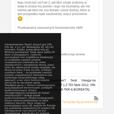
tego rozliczać od A do Z, jak ktoś został zrobiony w
wała to trzeba mu pomóc i tego sie trzymamy, ale nie
lubimy jak ktoś nie zna tematu i pisze bzdury, które w
tym przypadku nijak zaszkodziły, wręcz przeciwnie.
Pozdrawiamy szanownych forumowiczów. AMS
Administratorem Twoich danych jest VIN-
Info Sp. z o.o. (ul. Modelarska 18, 40-142
Katowice, Polska, pomoc@vin-info.pl).
Możemy przetwarzać Twoje dane (adres IP,
Administrator wyłączył możliwość publicznego pisania
dane o przeglądarce i systemie
operacyjnym oraz przybliżona lokalizacja): -
postów.
na podstawie naszych prawnie
uzasadnionych interesów do celów
statystycznych i zarządzania stroną, przez
okres do zakończenia analizy statystyk, nie
dłużej niż przez 3 lata od roku, w którym
uzyskano dane; - na podstawie naszych
prawnie uzasadnionych interesów w celu
marketingu bezpośredniego usług
własnych, przez okres funkcjonowania
Forum
Auta bezwypadkowe?
Seat
Uwaga na
strony lub do wycofania zgody.
to auto
[UWAGA] Seat Ibiza ST 1.2 TDI Style 2012, VIN:
Współpracujemy z: firmami marketingowymi,
wyszukiwarkami internetowymi, portalami
VSSZZZ6JZCR113729, Nr rej.: 88-TKR-6 [KOREKTA]
społecznościowymi, firmami
udostępniającymi narzędzia do badań
statystycznych i obsługi portali
społecznościowych, firmami hostingowymi,
którym możemy przekazywać te dane
Zasilane przez
Forum Kunena
::
Template By JoomForest
(odbiorcy danych). Dane mogą być
przekazywane poza UE, jedynie do Państw
lub podmiotów zatwierdzonych prawem UE.
Udostępnienie nam danych nie jest
obowiązkowe, jednak bez ich podania