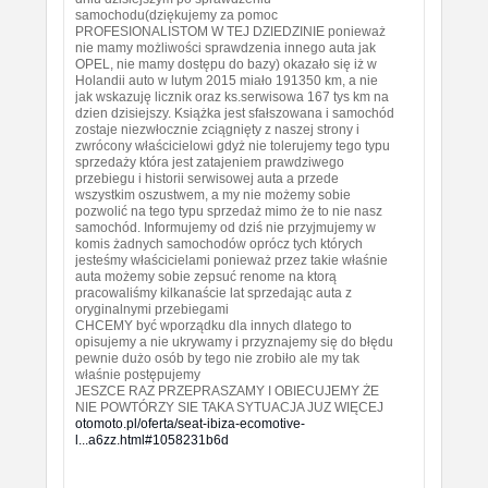
samochodu(dziękujemy za pomoc
PROFESIONALISTOM W TEJ DZIEDZINIE ponieważ
nie mamy możliwości sprawdzenia innego auta jak
OPEL, nie mamy dostępu do bazy) okazało się iż w
Holandii auto w lutym 2015 miało 191350 km, a nie
jak wskazuję licznik oraz ks.serwisowa 167 tys km na
dzien dzisiejszy. Książka jest sfałszowana i samochód
zostaje niezwłocznie zciągnięty z naszej strony i
zwrócony właścicielowi gdyż nie tolerujemy tego typu
sprzedaży która jest zatajeniem prawdziwego
przebiegu i historii serwisowej auta a przede
wszystkim oszustwem, a my nie możemy sobie
pozwolić na tego typu sprzedaż mimo że to nie nasz
samochód. Informujemy od dziś nie przyjmujemy w
komis żadnych samochodów oprócz tych których
jesteśmy właścicielami ponieważ przez takie właśnie
auta możemy sobie zepsuć renome na ktorą
pracowaliśmy kilkanaście lat sprzedając auta z
oryginalnymi przebiegami
CHCEMY być wporządku dla innych dlatego to
opisujemy a nie ukrywamy i przyznajemy się do błędu
pewnie dużo osób by tego nie zrobiło ale my tak
właśnie postępujemy
JESZCE RAZ PRZEPRASZAMY I OBIECUJEMY ŻE
NIE POWTÓRZY SIE TAKA SYTUACJA JUZ WIĘCEJ
otomoto.pl/oferta/seat-ibiza-ecomotive-
l...a6zz.html#1058231b6d