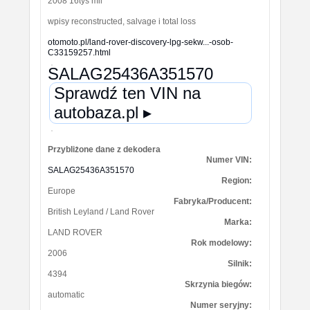
2008 16tys mil
wpisy reconstructed, salvage i total loss
otomoto.pl/land-rover-discovery-lpg-sekw...-osob-
C33159257.html
SALAG25436A351570
Sprawdź ten VIN na
autobaza.pl ▸
Przybliżone dane z dekodera
Numer VIN:
SALAG25436A351570
Region:
Europe
Fabryka/Producent:
British Leyland / Land Rover
Marka:
LAND ROVER
Rok modelowy:
2006
Silnik:
4394
Skrzynia biegów:
automatic
Numer seryjny: