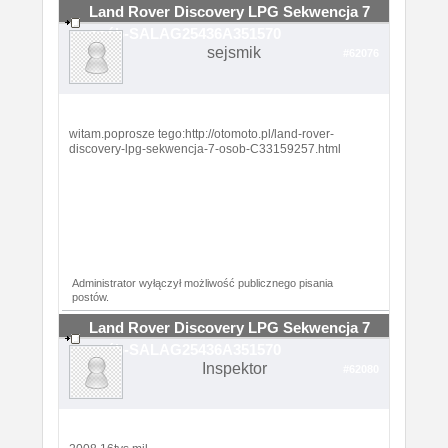
Land Rover Discovery LPG Sekwencja 7
osób-SALAG25436A351570
sejsmik
#62076
witam.poprosze tego:http://otomoto.pl/land-rover-
discovery-lpg-sekwencja-7-osob-C33159257.html
Administrator wyłączył możliwość publicznego pisania
postów.
Land Rover Discovery LPG Sekwencja 7
osób-SALAG25436A351570
Inspektor
#62080