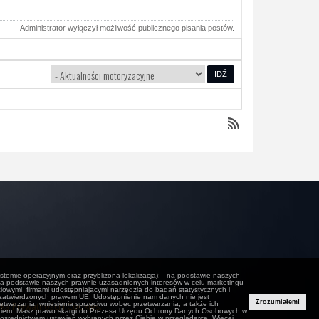
Administrator wyłączył możliwość publicznego pisania postów.
stemie operacyjnym oraz przybliżona lokalizacja): - na podstawie naszych
 - na podstawie naszych prawnie uzasadnionych interesów w celu marketingu
iowymi, firmami udostępniającymi narzędzia do badań statystycznych i
 zatwierdzonych prawem UE. Udostępnienie nam danych nie jest
Zrozumiałem!
twarzania, wniesienia sprzeciwu wobec przetwarzania, a także ich
ką Prywatności i Cookies.
ęciem. Masz prawo skargi do Prezesa Urzędu Ochrony Danych Osobowych w
ośrednictwem ustawień wybranych przez Ciebie w przeglądarce. Więcej