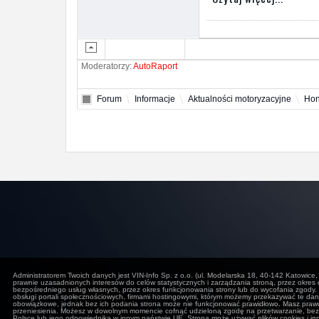
Moderatorzy:
AutoRaport
Forum
Informacje
Aktualności motoryzacyjne
Hon
Administratorem Twoich danych jest VIN-Info Sp. z o.o. (ul. Modelarska 18, 40-142 Katowice
prawnie uzasadnionych interesów do celów statystycznych i zarządzania stroną, przez okres 
bezpośredniego usług własnych, przez okres funkcjonowania strony lub do wycofania zgody. 
obsługi portali społecznościowych, firmami hostingowymi, którym możemy przekazywać te 
obowiązkowe, jednak bez ich podania strona może nie funkcjonować prawidłowo. Masz prawo 
Nasz serwis korzysta z pl
przeniesienia. Możesz w dowolnym momencie cofnąć udzieloną zgodę na przetwarzanie, be
Polsce lub jego odpowiednika w innym państwie UE. Strona może używać plików cookies i i