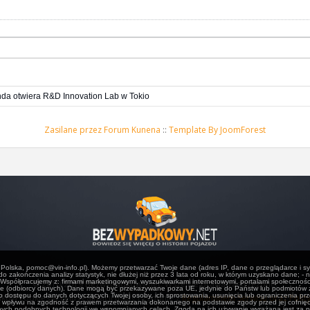
da otwiera R&D Innovation Lab w Tokio
Zasilane przez
Forum Kunena
::
Template By JoomForest
, Polska, pomoc@vin-info.pl). Możemy przetwarzać Twoje dane (adres IP, dane o przeglądarce i sy
do zakończenia analizy statystyk, nie dłużej niż przez 3 lata od roku, w którym uzyskano dane;
Współpracujemy z: firmami marketingowymi, wyszukiwarkami internetowymi, portalami społecznośc
© 2010-2019 Bezwypadkowy.net. Wszelkie prawa zastrzeżone.
dane (odbiorcy danych). Dane mogą być przekazywane poza UE, jedynie do Państw lub podmiotów
dostępu do danych dotyczących Twojej osoby, ich sprostowania, usunięcia lub ograniczenia prze
ików cookies w celu realizacji usług i zgodnie z
Regulaminem Serwisu oraz Polity
z wpływu na zgodność z prawem przetwarzania dokonanego na podstawie zgody przed jej cofni
nnych podobnych technologii we wspomnianych celach. Zgoda na ich używanie wyrażana jest za p