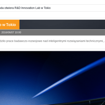
da otwiera R&D Innovation Lab w Tokio
b w Tokio
2016/06/07 10:00
iło prace badawczo-rozwojowe nad inteligentnymi rozwiązaniami technicznymi,..