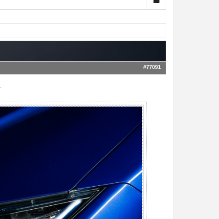
#77091
.