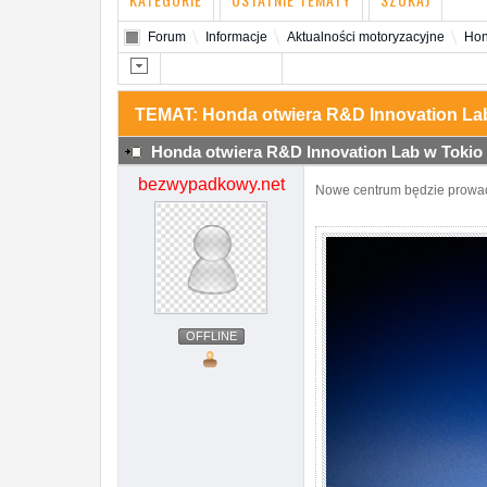
Forum
Informacje
Aktualności motoryzacyjne
Hon
TEMAT: Honda otwiera R&D Innovation La
Honda otwiera R&D Innovation Lab w Tokio
bezwypadkowy.net
Nowe centrum będzie prowadz
OFFLINE