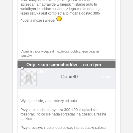
sprzedania naprawde w kiepskim stanie auto to
wolalbym je oddac na zlom. z tego co sie orientuje
jezeli sztuka jest kompletna to mozna dostac 300-
400zl a moze i wiecej
Administrator wyłączył możliwość publicznego pisania
postów.
Odp: skup samochodów ... co o tym
myslicie ?
Daniel0
#27039
Wydaje mi sie, ze to zalezy od auta.
Przy trupie odkupionym za 300-400 zl oplaci sie
rozebrac i to co sie nada sprzedac na czesci, a reszte
na zlom.
Przy drozszych lepiej odpicowac i sprzedac w calosci.