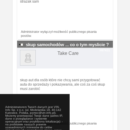
strazak sam
Administrator wyłączył możliwość publicznego pisania
postów.
skup samochodów ... co o tym myslicie ?
#87431
Take Care
skup aut dla osób które nie chcą sami przygotować
auta do sprzedaży i pokazywania, ale coś za coś skup
musi zarobić
Administratorem Twoich danych jest VIN-
Info Sp. z o.o. (ul. Modelarska 18, 40-142
Katowice, Polska, pomoc@vin-info.pl).
Możemy przetwarzać Twoje dane (adres IP,
dane o przeglądarce i systemie
operacyjnym oraz przybliżona lokalizacja): -
Administrator wyłączył możliwość publicznego pisania
na podstawie naszych prawnie
postów.
uzasadnionych interesów do celów