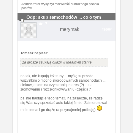
Administrator wyłączył możliwość publicznego pisania
postów.
Odp: skup samochodów ... co o tym
myslicie ?
merymak
#26064
Tomasz napisał:
za grosze szukają okazji w idealnym stanie
no tak, ale kupują też trupy ... myślę tu przede
wszystkim o mocno skorodowanych samochodach ...
ciekaw jestem na czym robią interes (?) ... na
złomowaniu i rozczłonkowywaniu (części) ?
ps. nie traktujcie tego tematu na zasadzie, że radzę
się Was czy sprzedać auto takiej firmie. Zainteresował
mnie temat i go drążę (a przynajmniej próbuję)