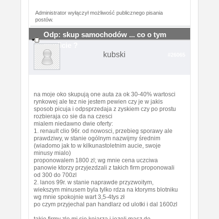
Administrator wyłączył możliwość publicznego pisania
postów.
Odp: skup samochodów ... co o tym
myslicie ?
kubski
#26065
na moje oko skupują one auta za ok 30-40% wartosci
rynkowej ale tez nie jestem pewien czy je w jakis
sposob picuja i odpsprzedaja z zyskiem czy po prostu
rozbieraja co sie da na czesci
mialem niedawno dwie oferty:
1. renault clio 96r. od nowosci, przebieg sporawy ale
prawdziwy, w stanie ogólnym nazwijmy średnim
(wiadomo jak to w kilkunastoletnim aucie, swoje
minusy mialo)
proponowalem 1800 zl; wg mnie cena uczciwa
panowie ktorzy przyjezdzali z takich firm proponowali
od 300 do 700zl
2. lanos 99r. w stanie naprawde przyzwoitym,
wiekszym minusem byla tylko rdza na ktoryms blotniku
wg mnie spokojnie wart 3,5-4tys zł
po czym przyjechal pan handlarz od ulotki i dal 1600zl
takie firmy zle mi sie kojarzą i jezeli masz do