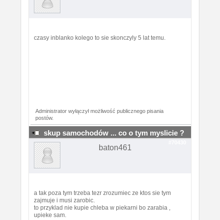
czasy inblanko kolego to sie skonczyly 5 lat temu.
Administrator wyłączył możliwość publicznego pisania
postów.
skup samochodów ... co o tym myslicie ?
#70430
baton461
a tak poza tym trzeba tezr zrozumiec ze ktos sie tym
zajmuje i musi zarobic.
to przyklad nie kupie chleba w piekarni bo zarabia ,
upieke sam.