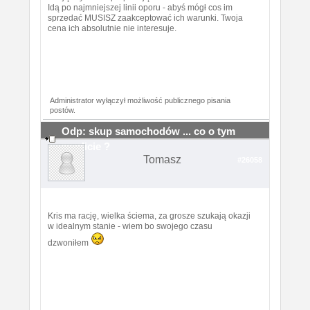
Idą po najmniejszej linii oporu - abyś mógł cos im
sprzedać MUSISZ zaakceptować ich warunki. Twoja
cena ich absolutnie nie interesuje.
Administrator wyłączył możliwość publicznego pisania
postów.
Odp: skup samochodów ... co o tym
myslicie ?
Tomasz
#26058
Kris ma rację, wielka ściema, za grosze szukają okazji
w idealnym stanie - wiem bo swojego czasu
dzwoniłem