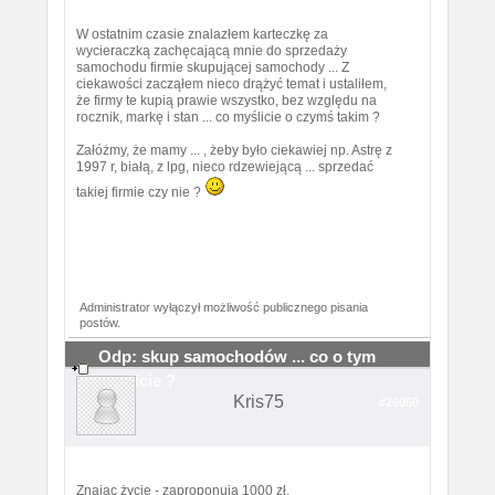
W ostatnim czasie znalazłem karteczkę za
wycieraczką zachęcającą mnie do sprzedaży
samochodu firmie skupującej samochody ... Z
ciekawości zacząłem nieco drążyć temat i ustaliłem,
że firmy te kupią prawie wszystko, bez względu na
rocznik, markę i stan ... co myślicie o czymś takim ?
Załóżmy, że mamy ... , żeby było ciekawiej np. Astrę z
1997 r, białą, z lpg, nieco rdzewiejącą ... sprzedać
takiej firmie czy nie ?
Administrator wyłączył możliwość publicznego pisania
postów.
Odp: skup samochodów ... co o tym
myslicie ?
Kris75
#26050
Znając życie - zaproponują 1000 zł.