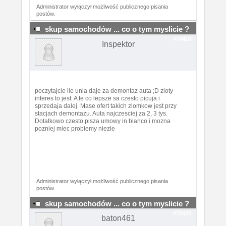
Administrator wyłączył możliwość publicznego pisania
postów.
skup samochodów ... co o tym myslicie ?
#70410
Inspektor
poczytajcie ile unia daje za demontaz auta ;D zloty
interes to jest. A te co lepsze sa czesto picuja i
sprzedaja dalej. Mase ofert takich zlomkow jest przy
stacjach demontazu. Auta najczesciej za 2, 3 tys.
Dotatkowo czesto pisza umowy in blanco i mozna
pozniej miec problemy niezle
Administrator wyłączył możliwość publicznego pisania
postów.
skup samochodów ... co o tym myslicie ?
#70429
baton461