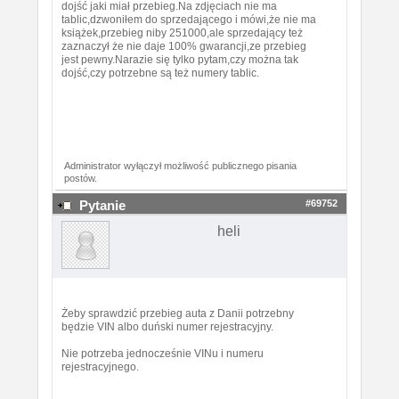
dojść jaki miał przebieg.Na zdjęciach nie ma
tablic,dzwoniłem do sprzedającego i mówi,że nie ma
książek,przebieg niby 251000,ale sprzedający też
zaznaczył że nie daje 100% gwarancji,ze przebieg
jest pewny.Narazie się tylko pytam,czy można tak
dojść,czy potrzebne są też numery tablic.
Administrator wyłączył możliwość publicznego pisania
postów.
#69752
Pytanie
heli
Żeby sprawdzić przebieg auta z Danii potrzebny
będzie VIN albo duński numer rejestracyjny.
Nie potrzeba jednocześnie VINu i numeru
rejestracyjnego.