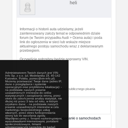
heli
Informacji o historii auta udzielamy, jeżeli
zainteresowany założy temat w odpowiednim dziale
forum (w Twoim przypadku Audi > Ocena auta) i poda
link do ogłoszenia w sieci lub wskaże miejsce
aktualnego postoju samochodu wraz z deklarowanym
przebiegiem.
Oczywiście potrzebny będzie poprawny VIN.
Administratorem Twoich danych jest VIN-
Info Sp. z o.o. (ul. Modelarska 18, 40-142
Katowice, Polska, pomoc@vin-info.pl).
Możemy przetwarzać Twoje dane (adres IP,
dane o przeglądarce i systemie
operacyjnym oraz przybliżona lokalizacja): -
Administrator wyłączył możliwość publicznego pisania
na podstawie naszych prawnie
uzasadnionych interesów do celów
postów.
statystycznych i zarządzania stroną, przez
okres do zakończenia analizy statystyk, nie
dłużej niż przez 3 lata od roku, w którym
uzyskano dane; - na podstawie naszych
prawnie uzasadnionych interesów w celu
marketingu bezpośredniego usług
własnych, przez okres funkcjonowania
strony lub do wycofania zgody.
Forum
Warsztat
Pogadanki o samochodach
Współpracujemy z: firmami marketingowymi,
wyszukiwarkami internetowymi, portalami
Pytanie
społecznościowymi, firmami
udostępniającymi narzędzia do badań