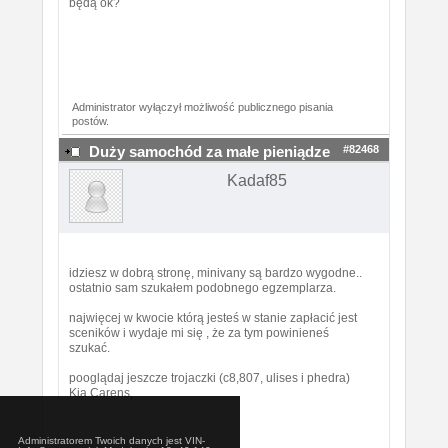
będą ok?
Administrator wyłączył możliwość publicznego pisania
postów.
#82468
Duży samochód za małe pieniądze
Kadaf85
idziesz w dobrą stronę, minivany są bardzo wygodne..
ostatnio sam szukałem podobnego egzemplarza.
najwięcej w kwocie którą jesteś w stanie zapłacić jest
sceników i wydaje mi się , że za tym powinieneś
szukać.
pooglądaj jeszcze trojaczki (c8,807, ulises i phedra)
Kia Carens,
Administratorem Twoich danych jest VIN-