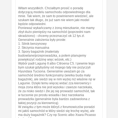
Witam wszystkich. Chciałbym prosić o poradę
dotyczącą modelu samochodu odpowiedniego dla
mnie. Tak wiem, że sam to powinienem wiedzieć, ale
szukam tak długo, że już sam nie wiem jaki model
będzie odpowiedni.
Ponieważ wykańczamy z żoną mieszkanie, nie mamy
zbyt dużo pieniędzy na samochód (poprzedni nam
skradziono) - chcemy przeznaczyć ok 12 tys zl.
Generalnie założenia były proste:
1. Silnik benzynowy
2. Skrzynia manualna
3. Spory bagażnik (materiały
budowlane/przeprowadzka, a potem planujemy
powiększyć rodzinę więc wózek, etc.)
Wybór padł Lagunę II albo Citroena C5. I pewnie tego
bym szukał gdybyśmy od mojego taty nie pożyczyli
Hyundaia Tucsona. Generalnie uważam go za
samochód średnio funkcjonalny (wielka buda mały
bagażnik), ale siedzi się w nim wyżej niż właśnie np w
Lagunie. Dzięki temu więcej widać zza kierownicy i
moja żona która nie jest wysoka i zawsze narzekała,
że za nisko siedzi i źle jej się prowadzi samochód, tak
w tucsonie po prostu wsiadła i bez narzekania
prowadziła (generalnie była bardzo zadowolona z
takiej pozycji za kierownicą).
W związku z tym może któryś z forumowiczów poradzi
mi jakiś samochód w który siedzi się trochę wyżej, ale
ma duży bagażnik? Czy np Scenic albo Xsara Picasso