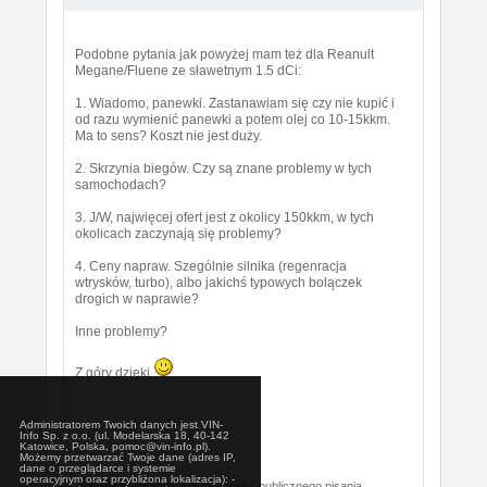
Podobne pytania jak powyżej mam też dla Reanult
Megane/Fluene ze sławetnym 1.5 dCi:
1. Wiadomo, panewki. Zastanawiam się czy nie kupić i
od razu wymienić panewki a potem olej co 10-15kkm.
Ma to sens? Koszt nie jest duży.
2. Skrzynia biegów. Czy są znane problemy w tych
samochodach?
3. J/W, najwięcej ofert jest z okolicy 150kkm, w tych
okolicach zaczynają się problemy?
4. Ceny napraw. Szególnie silnika (regenracja
wtrysków, turbo), albo jakichś typowych bolączek
drogich w naprawie?
Inne problemy?
Z góry dzięki
Administratorem Twoich danych jest VIN-
Info Sp. z o.o. (ul. Modelarska 18, 40-142
Katowice, Polska, pomoc@vin-info.pl).
Możemy przetwarzać Twoje dane (adres IP,
dane o przeglądarce i systemie
operacyjnym oraz przybliżona lokalizacja): -
Administrator wyłączył możliwość publicznego pisania