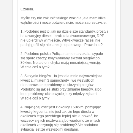
Czołem.
Myślę czy nie zakupić takiego wozidła, ale mam kilka
wątpliwości i może potwierdzicie, może zaprzeczycie.
1. Podobno jest to, jak na dzisiejsze standardy, prosty i
bezawaryjny diesel - brak koła dwumasowego, DPF
nie upierdliwy w mieście. Wtryskiwacze raczej nie
padają jeśli się nie tankuje opałowego. Prawda to?
2. Podobno polska Policja na nie narzekała, sypało
się sporo rzeczy, były wymiany skrzyni biegów po
30kkm. No ale oni chyba mają mocniejszą wersję.
Wiecie coś o tym?
3. Skrzynia biegów - to jest dla mnie najważniejsza
kwestia, miałem 3 samochody i we wszystkich
nienaprawialne problemy ze skrzynią biegów.
Podobno są jakieś stuki przy zmianie biegów, albo
inne problemy, ciche wycie, luzy między zębami.
Wiecie coś o tym?
4. Najwięcej ofert jest z okolicy 150kkm, pomijając
kwestię kręcenia, nie jest tak, że tego diesla w
okolicach tego przebiegu lepiej nie kupować, bo
wszyscy się ich pozbywają bo wiadomo że w tych
okolicach zaczynają się problemy? Ale podobna
sytuacja jest ze wszystkimi dieslami.