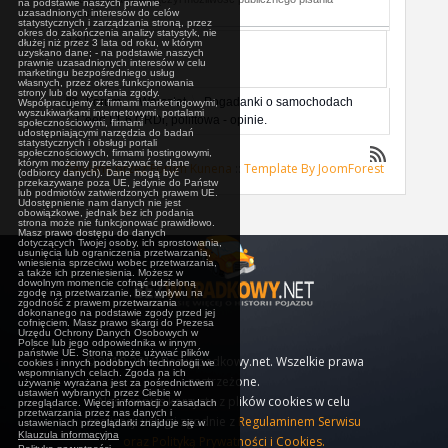
na podstawie naszych prawnie
uzasadnionych interesów do celów
postów.
statystycznych i zarządzania stroną, przez
okres do zakończenia analizy statystyk, nie
dłużej niż przez 3 lata od roku, w którym
uzyskano dane; - na podstawie naszych
prawnie uzasadnionych interesów w celu
marketingu bezpośredniego usług
własnych, przez okres funkcjonowania
strony lub do wycofania zgody.
Forum
Warsztat
Pogadanki o samochodach
Współpracujemy z: firmami marketingowymi,
wyszukiwarkami internetowymi, portalami
Ceed I 1.6 CRDi, poliftowa - opinie.
społecznościowymi, firmami
udostępniającymi narzędzia do badań
statystycznych i obsługi portali
społecznościowych, firmami hostingowymi,
którym możemy przekazywać te dane
Zasilane przez
Forum Kunena
::
Template By JoomForest
(odbiorcy danych). Dane mogą być
przekazywane poza UE, jedynie do Państw
lub podmiotów zatwierdzonych prawem UE.
Udostępnienie nam danych nie jest
obowiązkowe, jednak bez ich podania
strona może nie funkcjonować prawidłowo.
Masz prawo dostępu do danych
dotyczących Twojej osoby, ich sprostowania,
usunięcia lub ograniczenia przetwarzania,
wniesienia sprzeciwu wobec przetwarzania,
a także ich przeniesienia. Możesz w
dowolnym momencie cofnąć udzieloną
zgodę na przetwarzanie, bez wpływu na
zgodność z prawem przetwarzania
dokonanego na podstawie zgody przed jej
cofnięciem. Masz prawo skargi do Prezesa
Urzędu Ochrony Danych Osobowych w
Polsce lub jego odpowiednika w innym
państwie UE. Strona może używać plików
© 2010-2019 Bezwypadkowy.net. Wszelkie prawa
cookies i innych podobnych technologii we
wspomnianych celach. Zgoda na ich
zastrzeżone.
używanie wyrażana jest za pośrednictwem
ustawień wybranych przez Ciebie w
Nasz serwis korzysta z plików cookies w celu
przeglądarce. Więcej informacji o zasadach
przetwarzania przez nas danych i
realizacji usług i zgodnie z
Regulaminem Serwisu
ustawieniach przeglądarki znajduje się w
Klauzula informacyjna
oraz Polityką Prywatności i Cookies.