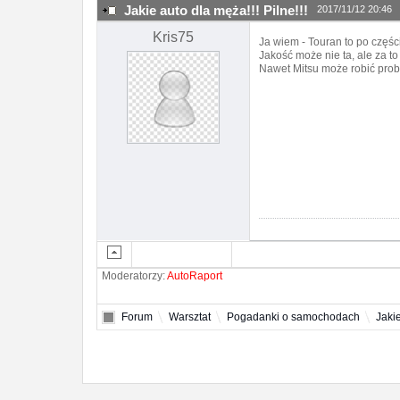
Jakie auto dla męża!!! Pilne!!!
2017/11/12 20:46
Kris75
Ja wiem - Touran to po części
Jakość może nie ta, ale za t
Nawet Mitsu może robić prob
Moderatorzy:
AutoRaport
Forum
Warsztat
Pogadanki o samochodach
Jakie