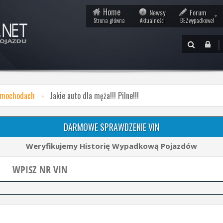
Home
Newsy
Forum
Strona główna
Aktualności
BEZwypadkowe!
|
amochodach
Jakie auto dla męża!!! Pilne!!!
DARMOWE SPRAWDZENIE VIN
Weryfikujemy Historię Wypadkową Pojazdów