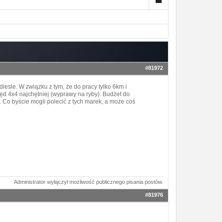
#81972
diesle. W związku z tym, że do pracy tylko 6km i
d 4x4 najchętniej (wyprawy na ryby). Budżet do
 Co byście mogli polecić z tych marek, a może coś
Administrator wyłączył możliwość publicznego pisania postów.
#81976