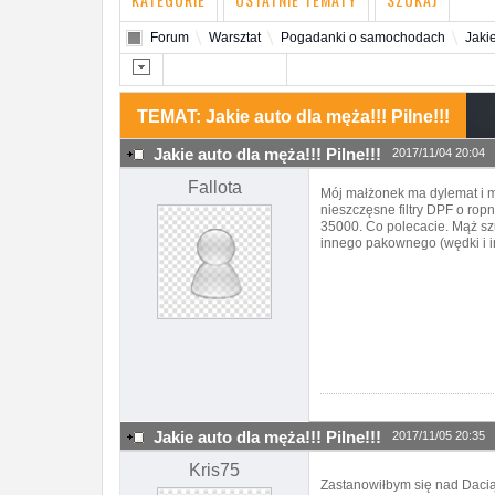
Forum
Warsztat
Pogadanki o samochodach
Jakie
TEMAT: Jakie auto dla męża!!! Pilne!!!
Jakie auto dla męża!!! Pilne!!!
2017/11/04 20:04
Fallota
Mój małżonek ma dylemat i męt
nieszczęsne filtry DPF o ro
35000. Co polecacie. Mąż szu
innego pakownego (wędki i in
Jakie auto dla męża!!! Pilne!!!
2017/11/05 20:35
Kris75
Zastanowiłbym się nad Daci