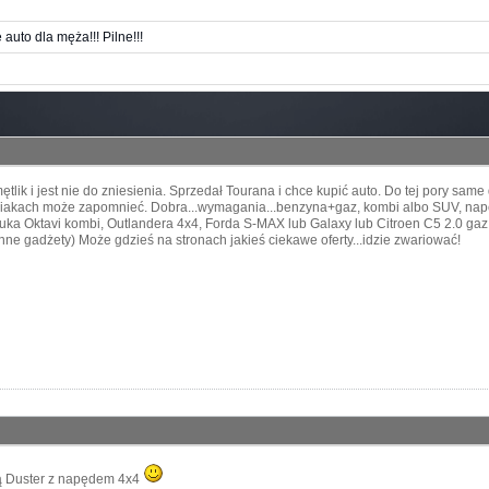
 auto dla męża!!! Pilne!!!
lik i jest nie do zniesienia. Sprzedał Tourana i chce kupić auto. Do tej pory same 
pniakach może zapomnieć. Dobra...wymagania...benzyna+gaz, kombi albo SUV, napę
ka Oktavi kombi, Outlandera 4x4, Forda S-MAX lub Galaxy lub Citroen C5 2.0 gaz.
ne gadżety) Może gdzieś na stronach jakieś ciekawe oferty...idzie zwariować!
ą Duster z napędem 4x4