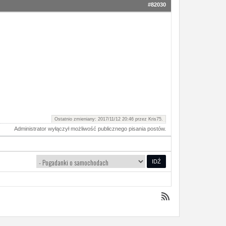
#82030
Ostatnio zmieniany: 2017/11/12 20:46 przez
Kris75
.
Administrator wyłączył możliwość publicznego pisania postów.