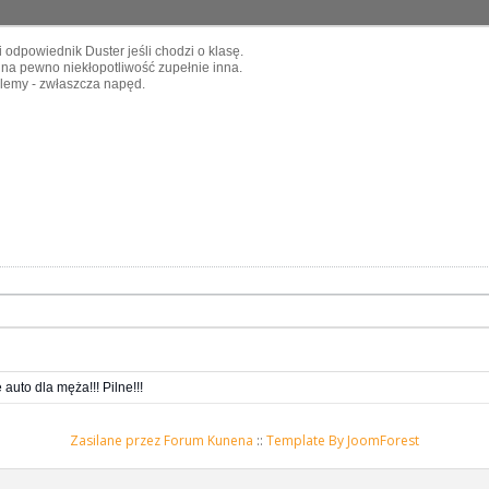
 odpowiednik Duster jeśli chodzi o klasę.
o na pewno niekłopotliwość zupełnie inna.
lemy - zwłaszcza napęd.
 auto dla męża!!! Pilne!!!
Zasilane przez
Forum Kunena
::
Template By JoomForest