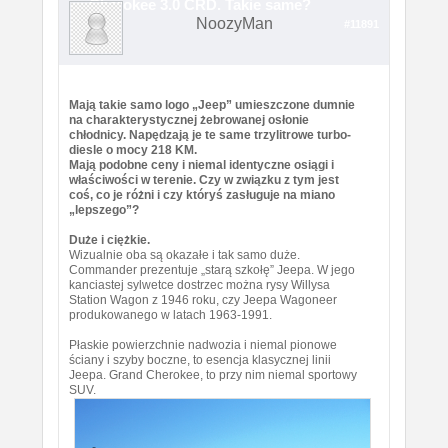
Cherokee 3.0 CRD. Takie same?
NoozyMan
#11891
Mają takie samo logo „Jeep” umieszczone dumnie
na charakterystycznej żebrowanej osłonie
chłodnicy. Napędzają je te same trzylitrowe turbo-
diesle o mocy 218 KM.
Mają podobne ceny i niemal identyczne osiągi i
właściwości w terenie. Czy w związku z tym jest
coś, co je różni i czy któryś zasługuje na miano
„lepszego”?
Duże i ciężkie.
Wizualnie oba są okazałe i tak samo duże.
Commander prezentuje „starą szkołę” Jeepa. W jego
kanciastej sylwetce dostrzec można rysy Willysa
Station Wagon z 1946 roku, czy Jeepa Wagoneer
produkowanego w latach 1963-1991.
Płaskie powierzchnie nadwozia i niemal pionowe
ściany i szyby boczne, to esencja klasycznej linii
Jeepa. Grand Cherokee, to przy nim niemal sportowy
SUV.