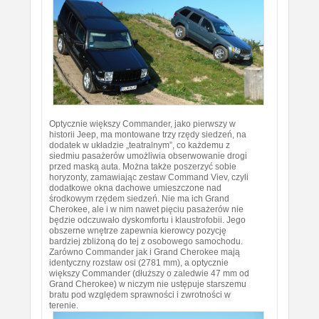
Optycznie większy Commander, jako pierwszy w
historii Jeep, ma montowane trzy rzędy siedzeń, na
dodatek w układzie „teatralnym”, co każdemu z
siedmiu pasażerów umożliwia obserwowanie drogi
przed maską auta. Można także poszerzyć sobie
horyzonty, zamawiając zestaw Command Viev, czyli
dodatkowe okna dachowe umieszczone nad
środkowym rzędem siedzeń. Nie ma ich Grand
Cherokee, ale i w nim nawet pięciu pasażerów nie
będzie odczuwało dyskomfortu i klaustrofobii. Jego
obszerne wnętrze zapewnia kierowcy pozycję
bardziej zbliżoną do tej z osobowego samochodu.
Zarówno Commander jak i Grand Cherokee mają
identyczny rozstaw osi (2781 mm), a optycznie
większy Commander (dłuższy o zaledwie 47 mm od
Grand Cherokee) w niczym nie ustępuje starszemu
bratu pod względem sprawności i zwrotności w
terenie.