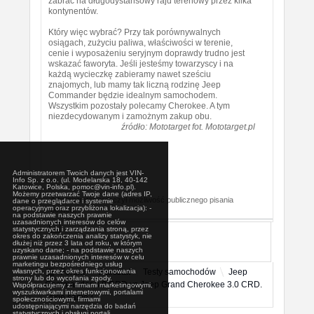
zabrać na długodystansowy rajd terenowy przez kilka
kontynentów.
Który więc wybrać? Przy tak porównywalnych
osiągach, zużyciu paliwa, właściwości w terenie,
cenie i wyposażeniu seryjnym doprawdy trudno jest
wskazać faworyta. Jeśli jesteśmy towarzyscy i na
każdą wycieczkę zabieramy nawet sześciu
znajomych, lub mamy tak liczną rodzinę Jeep
Commander będzie idealnym samochodem.
Wszystkim pozostały polecamy Cherokee. A tym
niezdecydowanym i zamożnym zakup obu.
źródło: Mototarget fot. Mototarget.pl
Administratorem Twoich danych jest VIN-
Info Sp. z o.o. (ul. Modelarska 18, 40-142
Katowice, Polska, pomoc@vin-info.pl).
Możemy przetwarzać Twoje dane (adres IP,
Administrator wyłączył możliwość publicznego pisania
dane o przeglądarce i systemie
operacyjnym oraz przybliżona lokalizacja): -
postów.
na podstawie naszych prawnie
uzasadnionych interesów do celów
statystycznych i zarządzania stroną, przez
okres do zakończenia analizy statystyk, nie
dłużej niż przez 3 lata od roku, w którym
uzyskano dane; - na podstawie naszych
prawnie uzasadnionych interesów w celu
marketingu bezpośredniego usług
własnych, przez okres funkcjonowania
Forum
Warsztat
Testy samochodów
Jeep
strony lub do wycofania zgody.
Commander 3.0 CRD vs Jeep Grand Cherokee 3.0 CRD.
Współpracujemy z: firmami marketingowymi,
wyszukiwarkami internetowymi, portalami
Takie same?
społecznościowymi, firmami
udostępniającymi narzędzia do badań
statystycznych i obsługi portali