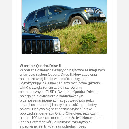
W teren z Quadra-Drive II
W obu znajdziemy należący do najnowocześniejszych
w świecie system Quadra-Drive II, który zapewnia
najlepsze w tej klasie własności trakcyjne,
wykorzystując dwa mechanizmy różnicowe (przedni i
tylny) o zwiększonym tarciu i sterowaniu
elektronicznym (ELSD). Działanie Quadra-Drive II
polega na elektronicznie kontrolowanym
przenoszeniu momentu napędowego pomiędzy
kołami osi przedniej i osi tylnej, a także pomiędzy
osiami. Odbywa się to znacznie szybciej niż w
poprzedniej generacji Grand Cherokee, przy czym
niemal 100 procent momentu może być kierowane na
jedno z czterech kół. To unikalne rozwiązanie
stosowane jest tylko w samochodach Jeep