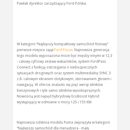
Pawlak dyrektor zarządzający Ford Polska.
W kategorii “Najlepszy kompaktowy samochód flotowy”
pierwsze miejsce zajął
Ford Focus
. Najnowsza generacja
tego modelu wyposażona może być między innymi w 12,3
- calowy cyfrowy zestaw wskaźników, system FordPass
Connect z funkcją ostrzegania o niebezpiecznych
sytuacjach drogowych oraz system multimedialny SYNC 3
z 8- calowym ekranem dotykowym, sterowaniem głosem i
nawigacją. W ofercie znalazło się pięć wersji silników
benzynowych i tyle samo silników wysokoprężnych.
Nowością jest napęd hybrydowy EcoBoost Hybrid
występujący w odmianie o mocy 125 i 155 KM.
Najnowsza odsłona modelu Puma zwyciężyła w kategorii
“Najlepszy samochód dla menadżera - mały