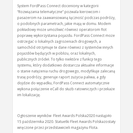
System FordPass Connect doceniony w kategorii
“Rozwiązania telematyczne“ pozwala kierowcom i
pasażerom na zaawansowaną łączność podczas podróży,
o podobnych parametrach, jakie mają w domu. Modem
pokładowy może umożliwić również operatorom flot
poprawę wykorzystania pojazdu. FordPass Connect może
ostrzegać o lokalnych zagrożeniach drogowych, a
samochód otrzymuje te dane również z systemów innych
pojazdów będących w pobliżu, oraz lokalnych,
publicznych źródeł. To tylko niektóre z funkcji tego
systemu, który dodatkowo dostarcza aktualne informacje
o stanie natężenia ruchu drogowego, modyfikuje zalecaną
trasę podróży, generuje raport zużycia paliwa, a gdy
dojdzie do wypadku, FordPass Connect automatycznie
wykona połączenie eCall do służb ratowniczych i przekaże
im lokalizację.
Ogłoszenie wyników Fleet Awards Polska2020 nastąpiło
15 października 2020. Statuetki Fleet Awards Polskazostały
wręczone przez przedstawicieli magazynu Flota.