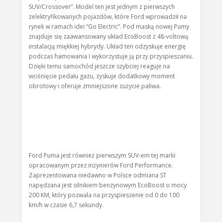
SUV/Crossover”. Model ten jest jednym z pierwszych
zelektryfikowanych pojazdów, które Ford wprowadził na
rynek w ramach idei “Go Electric”. Pod maską nowej Pumy
znajduje się zaawansowany układ EcoBoost z 48-voltową
instalacją miękkiej hybrydy. Układ ten odzyskuje energię
podczas hamowania i wykorzystuje ją przy przyspieszaniu.
Dzięki temu samochód jeszcze szybciej reaguje na
wciśnięcie pedału gazu, zyskuje dodatkowy moment
obrotowy i oferuje zmniejszone zużycie paliwa.
Ford Puma jest również pierwszym SUV-em tej marki
opracowanym przez inżynierów Ford Performance.
Zaprezentowana niedawno w Polsce odmiana ST
napędzana jest silnikiem benzynowym EcoBoost o mocy
200 KM, który pozwala na przyspieszenie od 0 do 100
km/h w czasie 6,7 sekundy.