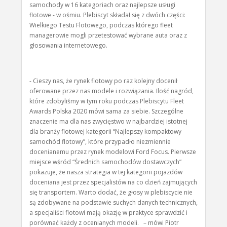
samochody w 16 kategoriach oraz najlepsze usługi
flotowe - w ośmiu. Plebiscyt składał się z dwóch części:
Wielkiego Testu Flotowego, podczas którego fleet
managerowie mogli przetestować wybrane auta oraz z
głosowania internetowego.
- Cieszy nas, że rynek flotowy po raz kolejny docenił
oferowane przez nas modele i rozwiązania. Ilość nagród,
które zdobyliśmy w tym roku podczas Plebiscytu Fleet
Awards Polska 2020 mówi sama za siebie. Szczególne
znaczenie ma dla nas zwycięstwo w najbardziej istotnej
dla branży flotowej kategorii “Najlepszy kompaktowy
samochód flotowy”, które przypadło niezmiennie
docenianemu przez rynek modelowi Ford Focus. Pierwsze
miejsce wśród “Średnich samochodów dostawczych”
pokazuje, że nasza strategia w tej kategorii pojazdów
doceniana jest przez specjalistów na co dzień zajmujących
się transportem. Warto dodać, że głosy w plebiscycie nie
są zdobywane na podstawie suchych danych technicznych,
a specjaliści flotowi mają okazję w praktyce sprawdzić i
porównać każdy z ocenianych modeli. – mówi Piotr