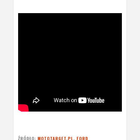
ŹRÓDŁO:
MOTOTARGET.PL, FORD