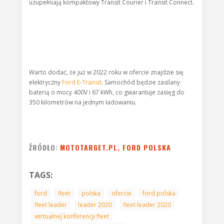
uzupełniają kompaktowy Transit Courier i Transit Connect.
Warto dodać, że już w 2022 roku w ofercie znajdzie się
elektryczny
Ford E-Transit
. Samochód będzie zasilany
baterią o mocy 400V i 67 kWh, co gwarantuje zasięg do
350 kilometrów na jednym ładowaniu.
ŹRÓDŁO:
MOTOTARGET.PL, FORD POLSKA
TAGS:
ford
fleet
polska
ofercie
ford polska
fleet leader
leader 2020
fleet leader 2020
wirtualnej konferencji fleet