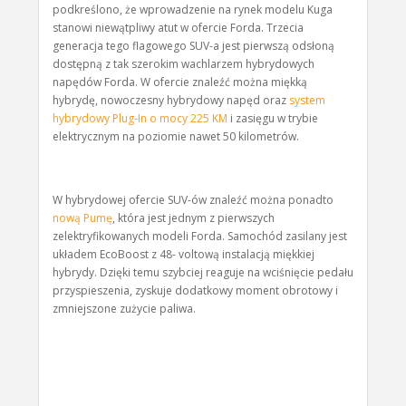
podkreślono, że wprowadzenie na rynek modelu Kuga
stanowi niewątpliwy atut w ofercie Forda. Trzecia
generacja tego flagowego SUV-a jest pierwszą odsłoną
dostępną z tak szerokim wachlarzem hybrydowych
napędów Forda. W ofercie znaleźć można miękką
hybrydę, nowoczesny hybrydowy napęd oraz
system
hybrydowy Plug-In o mocy 225 KM
i zasięgu w trybie
elektrycznym na poziomie nawet 50 kilometrów.
W hybrydowej ofercie SUV-ów znaleźć można ponadto
nową Pumę
, która jest jednym z pierwszych
zelektryfikowanych modeli Forda. Samochód zasilany jest
układem EcoBoost z 48- voltową instalacją miękkiej
hybrydy. Dzięki temu szybciej reaguje na wciśnięcie pedału
przyspieszenia, zyskuje dodatkowy moment obrotowy i
zmniejszone zużycie paliwa.