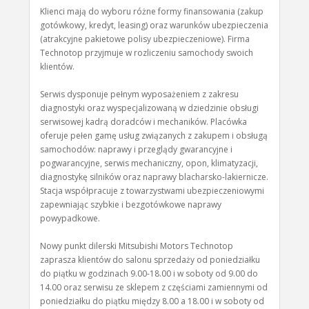
Klienci mają do wyboru różne formy finansowania (zakup
gotówkowy, kredyt, leasing) oraz warunków ubezpieczenia
(atrakcyjne pakietowe polisy ubezpieczeniowe). Firma
Technotop przyjmuje w rozliczeniu samochody swoich
klientów.
Serwis dysponuje pełnym wyposażeniem z zakresu
diagnostyki oraz wyspecjalizowaną w dziedzinie obsługi
serwisowej kadrą doradców i mechaników. Placówka
oferuje pełen gamę usług związanych z zakupem i obsługą
samochodów: naprawy i przeglądy gwarancyjne i
pogwarancyjne, serwis mechaniczny, opon, klimatyzacji,
diagnostykę silników oraz naprawy blacharsko-lakiernicze.
Stacja współpracuje z towarzystwami ubezpieczeniowymi
zapewniając szybkie i bezgotówkowe naprawy
powypadkowe.
Nowy punkt dilerski Mitsubishi Motors Technotop
zaprasza klientów do salonu sprzedaży od poniedziałku
do piątku w godzinach 9.00-18.00 i w soboty od 9.00 do
14.00 oraz serwisu ze sklepem z częściami zamiennymi od
poniedziałku do piątku między 8.00 a 18.00 i w soboty od