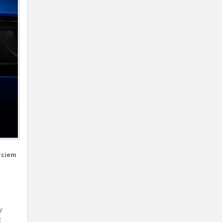
rciem
y
z