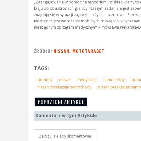
„Zaangażowanie w pomoc na terytorium Polski i Ukrainy to 
kraju po obu stronach granicy. Naszym zadaniem jest zapew
znajdują się w sytuacji zagrożenia życia lub zdrowia. Prze
niezbędne jest wdrożenie mobilnych rozwiązań, w tym zaan
niezbędnym sprzętem medycznym” – mówi Ewa Piekarska-Dym
ŹRÓDŁO:
NISSAN, MOTOTARAGET
TAGS:
pomocy
nissan
medycznej
samochody
pomo
nissan przekazuje samochody
nissan przekazuje samo
POPRZEDNI ARTYKUŁ
Komentarz w tym Artykule
Zaloguj się aby skomentować