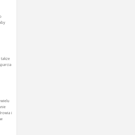
o
aby
 także
sparcia
ewielu
anie
rowia i
 w