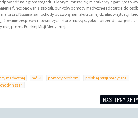
odpowiedź na ogrom tragedii, z którymi mierzą się mieszkańcy ogarniętego wo
nienie funkcjonowania szpitali, punktów pomocy medycznej i dotarcie do osób
kazane przez Nissana samochody pozwolą nam skuteczniej działać w sytuacji, kie
gażowanie zespołów ratowniczych, które muszą szybko dotrzeć do pacjenta z 
us, prezes Polskiej Misji Medycznej.
cy medycznej
mówi
pomocy osobom
polskiej misji medycznej
chody nissan
NASTĘPNY ART