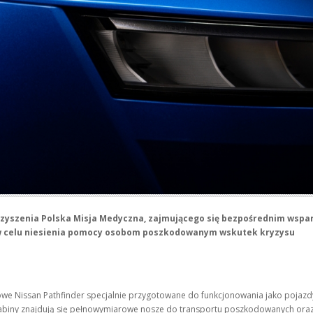
zyszenia Polska Misja Medyczna, zajmującego się bezpośrednim wspa
dą w celu niesienia pomocy osobom poszkodowanym wskutek kryzysu
we Nissan Pathfinder specjalnie przygotowane do funkcjonowania jako pojazd
kabiny znajdują się pełnowymiarowe nosze do transportu poszkodowanych ora