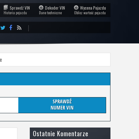
Sprawdź VIN
Dekoder VIN
Wycena Pojazdu
Historia pojazdu
Dane techniczne
Oblicz wartość pojazdu
|
e
SPRAWDŹ
NUMER VIN
Ostatnie Komentarze