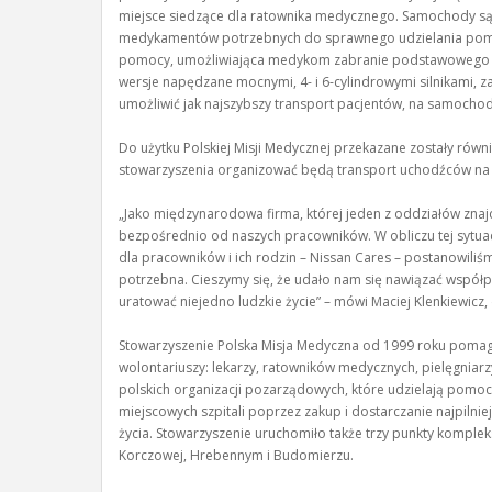
miejsce siedzące dla ratownika medycznego. Samochody s
medykamentów potrzebnych do sprawnego udzielania pomocy
pomocy, umożliwiająca medykom zabranie podstawowego w
wersje napędzane mocnymi, 4- i 6-cylindrowymi silnikami,
umożliwić jak najszybszy transport pacjentów, na samoch
Do użytku Polskiej Misji Medycznej przekazane zostały równ
stowarzyszenia organizować będą transport uchodźców na te
„Jako międzynarodowa firma, której jeden z oddziałów znajduj
bezpośrednio od naszych pracowników. W obliczu tej sytua
dla pracowników i ich rodzin – Nissan Cares – postanowili
potrzebna. Cieszymy się, że udało nam się nawiązać wspó
uratować niejedno ludzkie życie” – mówi Maciej Klenkiewicz,
Stowarzyszenie Polska Misja Medyczna od 1999 roku pomaga o
wolontariuszy: lekarzy, ratowników medycznych, pielęgniarzy
polskich organizacji pozarządowych, które udzielają pomo
miejscowych szpitali poprzez zakup i dostarczanie najpiln
życia. Stowarzyszenie uruchomiło także trzy punkty kompl
Korczowej, Hrebennym i Budomierzu.