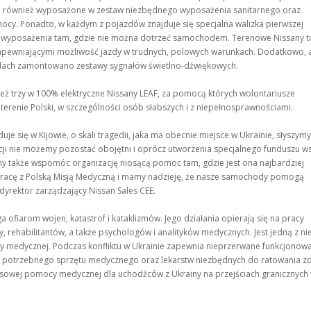
ą również wyposażone w zestaw niezbędnego wyposażenia sanitarnego oraz
. Ponadto, w każdym z pojazdów znajduje się specjalna walizka pierwszej
yposażenia tam, gdzie nie można dotrzeć samochodem. Terenowe Nissany t
 zapewniającymi możliwość jazdy w trudnych, polowych warunkach. Dodatkowo, 
odach zamontowano zestawy sygnałów świetlno-dźwiękowych.
ież trzy w 100% elektryczne Nissany LEAF, za pomocą których wolontariusze
renie Polski, w szczególności osób słabszych i z niepełnosprawnościami.
e się w Kijowie, o skali tragedii, jaka ma obecnie miejsce w Ukrainie, słyszymy
cji nie możemy pozostać obojętni i oprócz utworzenia specjalnego funduszu w
śmy także wspomóc organizację niosącą pomoc tam, gdzie jest ona najbardziej
łpracę z Polską Misją Medyczną i mamy nadzieję, że nasze samochody pomogą
 dyrektor zarządzający Nissan Sales CEE.
fiarom wojen, katastrof i kataklizmów. Jego działania opierają się na pracy
, rehabilitantów, a także psychologów i analityków medycznych. Jest jedną z ni
cy medycznej. Podczas konfliktu w Ukrainie zapewnia nieprzerwane funkcjonow
iej potrzebnego sprzętu medycznego oraz lekarstw niezbędnych do ratowania zd
eksowej pomocy medycznej dla uchodźców z Ukrainy na przejściach granicznych