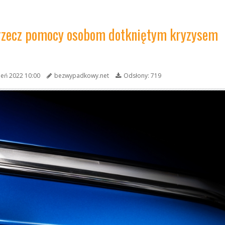
 rzecz pomocy osobom dotkniętym kryzysem
ień 2022 10:00
bezwypadkowy.net
Odsłony: 719