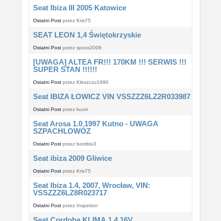
Seat Ibiza III 2005 Katowice
Ostatni Post
przez
Kris75
SEAT LEON 1,4 Świętokrzyskie
Ostatni Post
przez
spoxx2006
[UWAGA] ALTEA FR!!! 170KM !!! SERWIS !!!
SUPER STAN !!!!!!
Ostatni Post
przez
Kleszczu1990
Seat IBIZA ŁOWICZ VIN VSSZZZ6LZ2R033987
Ostatni Post
przez
kucin
Seat Arosa 1.0 1997 Kutno - UWAGA
SZPACHLOWÓZ
Ostatni Post
przez
bomblu3
Seat ibiza 2009 Gliwice
Ostatni Post
przez
Kris75
Seat Ibiza 1.4, 2007, Wrocław, VIN:
VSSZZZ6LZ8R023717
Ostatni Post
przez
Inspektor
Seat Cordoba KLIMA,1.4 16V