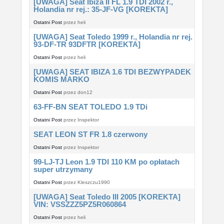
[UWAGA] Seat Ibiza II FL 1.9 TDI 2002 r.,
Holandia nr rej.: 35-JF-VG [KOREKTA]
Ostatni Post
przez
heli
[UWAGA] Seat Toledo 1999 r., Holandia nr rej.
93-DF-TR 93DFTR [KOREKTA]
Ostatni Post
przez
heli
[UWAGA] SEAT IBIZA 1.6 TDI BEZWYPADEK
KOMIS MARKO
Ostatni Post
przez
don12
63-FF-BN SEAT TOLEDO 1.9 TDi
Ostatni Post
przez
Inspektor
SEAT LEON ST FR 1.8 czerwony
Ostatni Post
przez
Inspektor
99-LJ-TJ Leon 1.9 TDI 110 KM po opłatach
super utrzymany
Ostatni Post
przez
Kleszczu1990
[UWAGA] Seat Toledo III 2005 [KOREKTA]
VIN: VSSZZZ5PZ5R060864
Ostatni Post
przez
heli