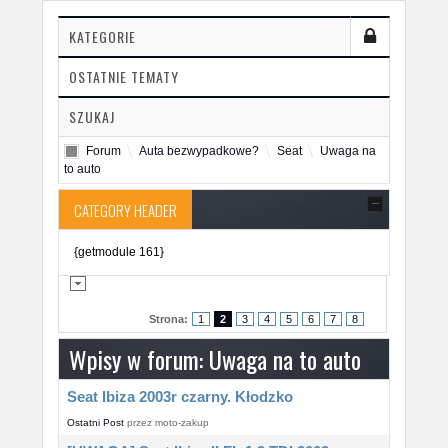
KATEGORIE
OSTATNIE TEMATY
SZUKAJ
Forum
Auta bezwypadkowe?
Seat
Uwaga na
to auto
CATEGORY HEADER
{getmodule 161}
Strona:
1
2
3
4
5
6
7
8
Wpisy w forum: Uwaga na to auto
Seat Ibiza 2003r czarny. Kłodzko
Ostatni Post
przez
moto-zakup