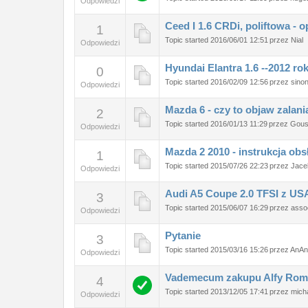
Odpowiedzi
Ceed I 1.6 CRDi, poliftowa - o
1
Topic started 2016/06/01 12:51
przez
Nial
Odpowiedzi
Hyundai Elantra 1.6 --2012 ro
0
Topic started 2016/02/09 12:56
przez
sino
Odpowiedzi
Mazda 6 - czy to objaw zalan
2
Topic started 2016/01/13 11:29
przez
Gous
Odpowiedzi
Mazda 2 2010 - instrukcja obs
1
Topic started 2015/07/26 22:23
przez
Jac
Odpowiedzi
Audi A5 Coupe 2.0 TFSI z USA
3
Topic started 2015/06/07 16:29
przez
asso
Odpowiedzi
Pytanie
3
Topic started 2015/03/16 15:26
przez
AnAn
Odpowiedzi
Vademecum zakupu Alfy Ro
4
Topic started 2013/12/05 17:41
przez
mich
Odpowiedzi