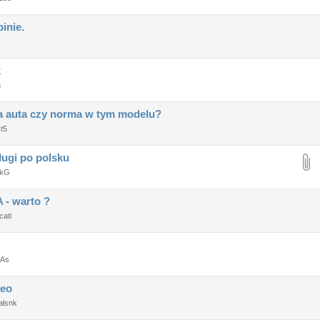
pinie.
k
n
ia auta czy norma w tym modelu?
t5
ługi po polsku
ekG
 - warto ?
cati
As
meo
ałsnk