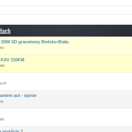
dach
I 2000 5D granatowy Bielsko-Biała
001
I ASV 110KM
l86
ekOP
aniem aut - opinie
iok
000
 myslicie ?