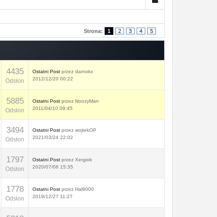
Strona:
1
2
3
4
5
4435
Ostatni Post
przez
darnokx
2012/12/20 00:22
Odsłon
5885
Ostatni Post
przez
NoozyMan
2011/04/10 09:45
Odsłon
3494
Ostatni Post
przez
wojtekOP
2021/03/24 22:02
Odsłon
1797
Ostatni Post
przez
Xergiok
2020/07/06 15:35
Odsłon
1778
Ostatni Post
przez
Hal9000
2019/12/27 11:27
Odsłon