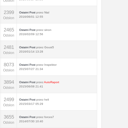
Odsłon
2399
Ostatni Post
przez
Nial
2016/06/01 12:55
Odsłon
2465
Ostatni Post
przez
sinon
2016/02/09 12:56
Odsłon
2481
Ostatni Post
przez
Goust5
2016/01/14 13:28
Odsłon
8073
Ostatni Post
przez
Inspektor
2015/07/27 21:34
Odsłon
3894
Ostatni Post
przez
AutoRaport
2015/06/08 21:41
Odsłon
2499
Ostatni Post
przez
heli
2015/03/17 05:29
Odsłon
3655
Ostatni Post
przez
forces7
2014/07/30 10:40
Odsłon