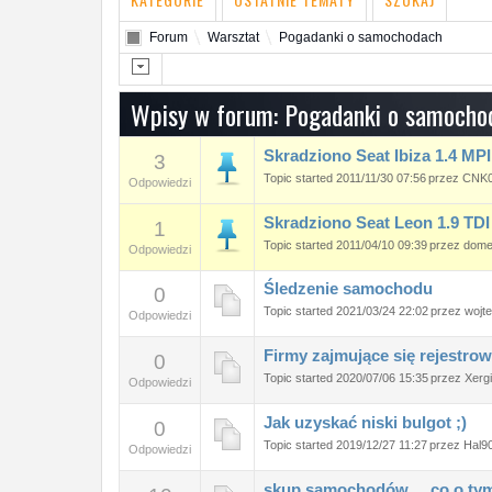
Forum
Warsztat
Pogadanki o samochodach
Wpisy w forum: Pogadanki o samocho
Skradziono Seat Ibiza 1.4 MP
3
Topic started 2011/11/30 07:56
przez
CNK
Odpowiedzi
Skradziono Seat Leon 1.9 TD
1
Topic started 2011/04/10 09:39
przez
dome
Odpowiedzi
Śledzenie samochodu
0
Topic started 2021/03/24 22:02
przez
wojt
Odpowiedzi
Firmy zajmujące się rejestrow
0
Topic started 2020/07/06 15:35
przez
Xerg
Odpowiedzi
Jak uzyskać niski bulgot ;)
0
Topic started 2019/12/27 11:27
przez
Hal9
Odpowiedzi
skup samochodów ... co o tym