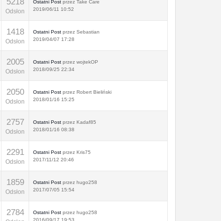
5218
Ostatni Post
przez
Take Care
2019/06/11 10:52
Odsłon
1418
Ostatni Post
przez
Sebastian
2019/04/07 17:28
Odsłon
2005
Ostatni Post
przez
wojtekOP
2018/09/25 22:34
Odsłon
2050
Ostatni Post
przez
Robert Bieliński
2018/01/16 15:25
Odsłon
2757
Ostatni Post
przez
Kadaf85
2018/01/16 08:38
Odsłon
2291
Ostatni Post
przez
Kris75
2017/11/12 20:46
Odsłon
1859
Ostatni Post
przez
hugo258
2017/07/05 15:54
Odsłon
2784
Ostatni Post
przez
hugo258
2016/09/17 19:53