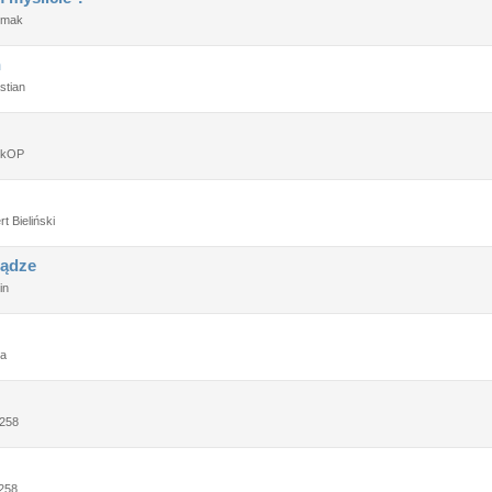
ymak
n
stian
ekOP
t Bieliński
iądze
in
ta
258
258