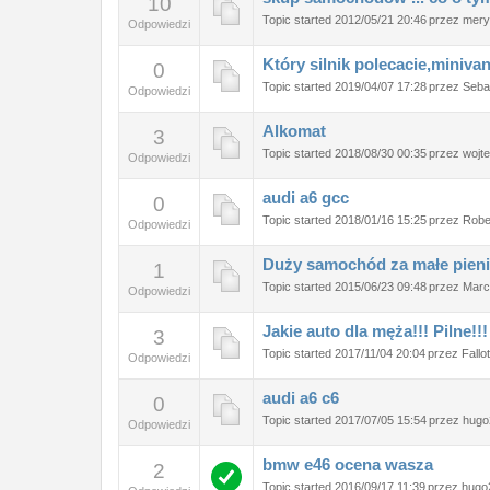
10
Topic started 2012/05/21 20:46
przez
mer
Odpowiedzi
Który silnik polecacie,miniva
0
Topic started 2019/04/07 17:28
przez
Seba
Odpowiedzi
Alkomat
3
Topic started 2018/08/30 00:35
przez
wojt
Odpowiedzi
audi a6 gcc
0
Topic started 2018/01/16 15:25
przez
Rober
Odpowiedzi
Duży samochód za małe pien
1
Topic started 2015/06/23 09:48
przez
Marc
Odpowiedzi
Jakie auto dla męża!!! Pilne!!!
3
Topic started 2017/11/04 20:04
przez
Fallo
Odpowiedzi
audi a6 c6
0
Topic started 2017/07/05 15:54
przez
hugo
Odpowiedzi
bmw e46 ocena wasza
2
Topic started 2016/09/17 11:39
przez
hugo